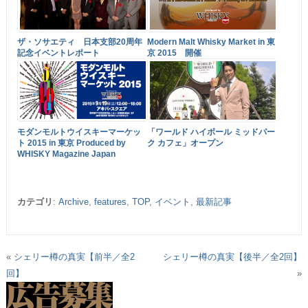
ザ・ソサエティ 日本支部20周年
Modern Malt Whisky Market in 東
記念イベントレポート
京 2015 開催
モダンモルトウイスキーマーケッ
「ワールド ハイボール ミッドパー
ト 2015 in 東京 Produced by
ク カフェ」オープン
WHISKY Magazine Japan
カテゴリ
:
Archive
,
features
,
TOP
,
イベント
,
最新記事
«
シェリー樽の真実【前半／全2
シェリー樽の真実【後半／全2回】
回】
»