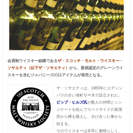
会員制ウイスキー組織である
ザ・スコッチ・モルト・ウイスキー・
ソサエティ（以下ザ・ソサエティ）
から、新規認定のグレーンウイ
スキーを含むジャパニーズの11アイテムが発売となる。
ザ・ソサエティは、1983年にエディン
バラの古い港町
リース
で設立された。
ピップ・ヒルズ氏
が数人の仲間とシン
ジケートを組んでスペイサイドの蒸溜
所から樽を購入し、分け合った事から
始まる。
そのウイスキーは非常に素晴らしく、