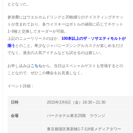
ととなった。
参加費にはウエルカムドリンクと20枚綴りのテイスティングチケッ
トが含まれており、各ウイスキーはボトルの値段に応じてチケット
1~8枚と交換してオーダーが可能。
上記のニューリリースのほか、
100本以上のザ・ソサエティモルトが
揃う
とのこと。希少なジャパニーズシングルカスクが楽しめるだけ
でなく、過去の人気アイテムなども試せるのは嬉しい。
お申し込みは
こちら
から。当日はスペシャルゲストも登場するとの
ことなので、ぜひこの機会をお見逃しなく。
イベント詳細：
日時
2015年3月6日（金）19:30～21:30
会場
パークホテル東京25階 ラウンジ
東京都港区東新橋1-7-1汐留メディアタワー