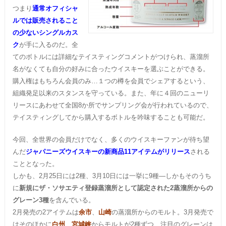
つまり
通常オフィシャ
ルでは販売されること
の少ないシングルカス
ク
が手に入るのだ。全
てのボトルには詳細なテイスティングコメントがつけられ、蒸溜所
名がなくても自分の好みに合ったウイスキーを選ぶことができる。
購入権はもちろん会員のみ…１つの樽を会員でシェアするという、
組織発足以来のスタンスを守っている。また、年に４回のニューリ
リースにあわせて全国8か所でサンプリング会が行われているので、
テイスティングしてから購入するボトルを吟味することも可能だ。
今回、全世界の会員だけでなく、多くのウイスキーファンが待ち望
んだ
ジャパニーズウイスキーの新商品11アイテムがリリース
される
こととなった。
しかも、2月25日には2種、3月10日には一挙に9種―しかもそのうち
に
新規にザ・ソサエティ登録蒸溜所として認定された2蒸溜所からの
グレーン3種
を含んでいる。
2月発売の2アイテムは
余市
、
山崎
の蒸溜所からのモルト。3月発売で
はそのほかに
白州
、
宮城峡
からモルトが2種ずつ、注目のグレーンは