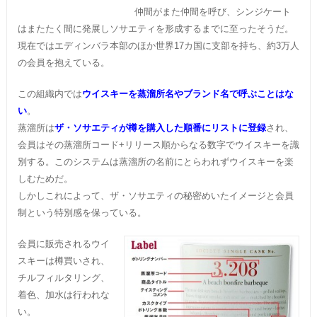
仲間がまた仲間を呼び、シンジケート
はまたたく間に発展しソサエティを形成するまでに至ったそうだ。
現在ではエディンバラ本部のほか世界17カ国に支部を持ち、約3万人
の会員を抱えている。
この組織内では
ウイスキーを蒸溜所名やブランド名で呼ぶことはな
い
。
蒸溜所は
ザ・ソサエティが樽を購入した順番にリストに登録
され、
会員はその蒸溜所コード+リリース順からなる数字でウイスキーを識
別する。このシステムは蒸溜所の名前にとらわれずウイスキーを楽
しむためだ。
しかしこれによって、ザ・ソサエティの秘密めいたイメージと会員
制という特別感を保っている。
会員に販売されるウイ
スキーは樽買いされ、
チルフィルタリング、
着色、加水は行われな
い。