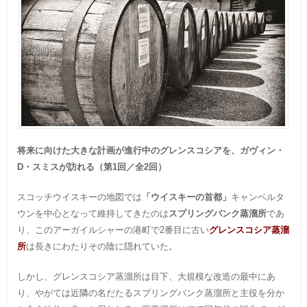
将来に向けた大きな計画が進行中のグレンスコシアを、ガヴィン・
D・スミスが訪れる（第1回／全2回）
スコッチウイスキーの地図では
「ウイスキーの首都」
キャンベルタ
ウンを中心となって維持してきたのは
スプリングバンク蒸溜所
であ
り、このアーガイルシャーの港町で2番目に古い
グレンスコシア蒸溜
所
は長きにわたりその陰に隠れていた。
しかし、グレンスコシア蒸溜所は目下、大規模な改造の最中にあ
り、やがては近隣の名だたるスプリングバンク蒸溜所と主役を分か