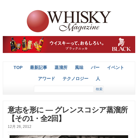
TOP
最新記事
蒸溜所
風味
バー
イベント
アワード
テクノロジー
人
意志を形に ― グレンスコシア蒸溜所
【その1・全2回】
12月 26, 2012