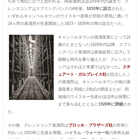
ち合う地位に立つと思われる。両蒸溜所はほぼ同年代の誕生で、グ
レンスコシアはスプリングバンクの4年後、
1832年に設立
された。
いずれもキャンベルタウンのウイスキー産業が空前の景気に湧いて
24ヵ所の蒸溜所が生産開始した1823～1835年の間の設立だった。
キャンベルタウンの蒸溜産業にとって試
練のときとなった1920年代以降、スプリ
ングバンク蒸溜所は家族経営に注力して
困難な時代を乗り越えたが、グレンスコ
シアはそれほど幸運ではなかった
。
スチ
ュアート・ガルブレイス社
が設立したこ
の蒸溜所は、キャンベルタウンの他の蒸
溜産業と同様に1世紀の間栄えたが、同
地域のウイスキー生産がほぼ停止状態に
まで落ち込むとともに
1928年に閉鎖
され
た。
その後、グレンスコシア蒸溜所は
ブロッホ・ブラザーズ社
の所有に
代わった1933年に生産を再開。
ハイラム・ウォーカー社
の所有を経