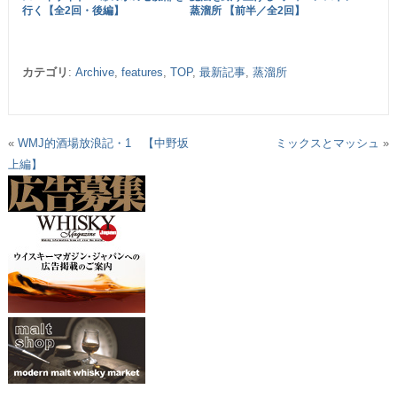
行く【全2回・後編】
蒸溜所 【前半／全2回】
カテゴリ
:
Archive
,
features
,
TOP
,
最新記事
,
蒸溜所
«
WMJ的酒場放浪記・1 【中野坂
ミックスとマッシュ
»
上編】