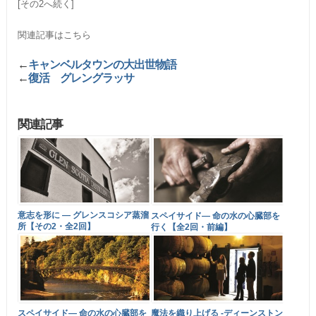
[その2へ続く]
関連記事はこちら
←
キャンベルタウンの大出世物語
←
復活 グレングラッサ
関連記事
意志を形に ― グレンスコシア蒸溜
スペイサイド― 命の水の心臓部を
所【その2・全2回】
行く【全2回・前編】
スペイサイド― 命の水の心臓部を
魔法を織り上げる -ディーンストン