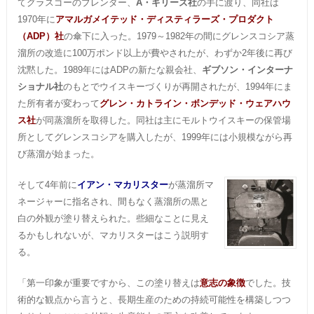
てグラスゴーのブレンダー、
A・ギリーズ社
の手に渡り、同社は
1970年に
アマルガメイテッド・ディスティラーズ・プロダクト
（ADP）社
の傘下に入った。1979～1982年の間にグレンスコシア蒸
溜所の改造に100万ポンド以上が費やされたが、わずか2年後に再び
沈黙した。1989年にはADPの新たな親会社、
ギブソン・インターナ
ショナル社
のもとでウイスキーづくりが再開されたが、1994年にま
た所有者が変わって
グレン・カトライン・ボンデッド・ウェアハウ
ス社
が同蒸溜所を取得した。同社は主にモルトウイスキーの保管場
所としてグレンスコシアを購入したが、1999年には小規模ながら再
び蒸溜が始まった。
そして4年前に
イアン・マカリスター
が蒸溜所マ
ネージャーに指名され、間もなく蒸溜所の黒と
白の外観が塗り替えられた。些細なことに見え
るかもしれないが、マカリスターはこう説明す
る。
「第一印象が重要ですから、この塗り替えは
意志の象徴
でした。技
術的な観点から言うと、長期生産のための持続可能性を構築しつつ