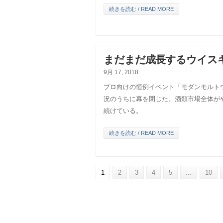
続きを読む / READ MORE
まだまだ成長するウイス
9月 17, 2018
プロ向けの恒例イベント「モダンモルトウ
況のうちに幕を閉じた。酒類市場全体が
続けている。
続きを読む / READ MORE
1
2
3
4
5
...
10