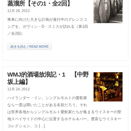
蒸溜所【その1・全2回】
12月 26, 2012
将来に向けた大きな計画が進行中のグレンスコ
シアを、ガヴィン・D・スミスが訪れる（第1回
／全2回）
続きを読む / READ MORE
WMJ的酒場放浪記・1 【中野
坂上編】
12月 24, 2012
ハイランダー・イン。シングルモルトの愛飲家
なら一度は聞いたことがある名前だろう。それ
は世界各地からシングルモルト愛飲家たちが集まるウイスキーの聖
地スペイサイドの中心に位置するホテル＆バー。豊富なウイスキー
コレクション、コ […]