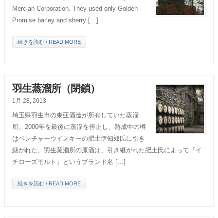
Mercian Corporation. They used only Golden
Promise barley and sherry […]
続きを読む / READ MORE
羽生蒸溜所（閉鎖）
1月 28, 2013
埼玉県羽生市の東亜酒造が所有していた蒸溜
所。2000年を最後に蒸溜を停止し、熟成中の樽
はベンチャーウイスキーの肥土伊知郎氏に引き
継がれた。羽生蒸溜所の原酒は、引き継がれた肥土氏によって『イ
チローズモルト』というブランド名 […]
続きを読む / READ MORE