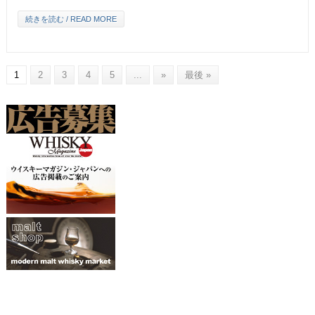
続きを読む / READ MORE
1
2
3
4
5
...
»
最後 »