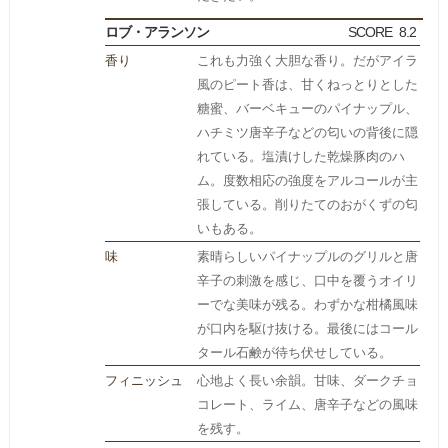
ロブ・アランソン
SCORE
8.2
香り
これも力強く大胆な香り。だがアイラ
風のピート香は、甘くねっとりとした
糖蜜、バーベキューのパイナップル、
ハチミツ唐辛子などの匂いの背後に隠
れている。塩漬けした乾燥豚肉のハ
ム。度数相応の強度をアルコールが主
張している。削りたてのおがくずの匂
いもある。
味
素晴らしいパイナップルのグリルと唐
辛子の刺激を感じ、口中を覆うオイリ
ーでな美味が残る。わずかな柑橘風味
が口内を駆け抜ける。最後にはコール
タール石鹸が待ち伏せしている。
フィニッシュ
心地よく長い余韻。甘味、ダークチョ
コレート、ライム、唐辛子などの風味
を残す。