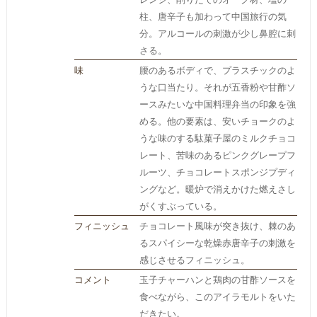
柱、唐辛子も加わって中国旅行の気
分。アルコールの刺激が少し鼻腔に刺
さる。
味
腰のあるボディで、プラスチックのよ
うな口当たり。それが五香粉や甘酢ソ
ースみたいな中国料理弁当の印象を強
める。他の要素は、安いチョークのよ
うな味のする駄菓子屋のミルクチョコ
レート、苦味のあるピンクグレープフ
ルーツ、チョコレートスポンジプディ
ングなど。暖炉で消えかけた燃えさし
がくすぶっている。
フィニッシュ
チョコレート風味が突き抜け、棘のあ
るスパイシーな乾燥赤唐辛子の刺激を
感じさせるフィニッシュ。
コメント
玉子チャーハンと鶏肉の甘酢ソースを
食べながら、このアイラモルトをいた
だきたい。