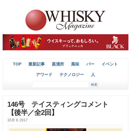
TOP
最新記事
蒸溜所
風味
バー
イベント
アワード
テクノロジー
人
146号 テイスティングコメント
【後半／全2回】
10月 9, 2017