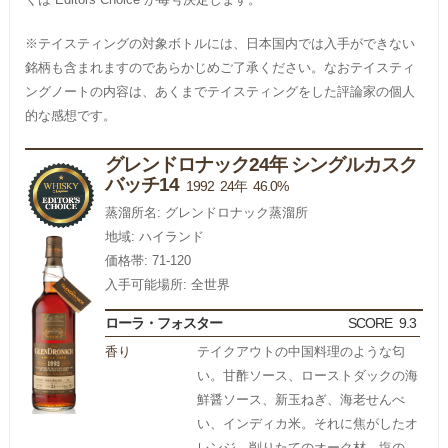
※テイスティングの対象ボトルには、日本国内では入手ができない
銘柄も含まれますのであらかじめご了承ください。なおテイスティ
ングノートの内容は、あくまでテイスティングをした評論家の個人
的な感想です。
グレンドロナック24年 シングルカスク
バッチ14
1992 24年 46.0%
蒸溜所名: グレンドロナック蒸溜所
地域: ハイランド
価格帯: 71-120
入手可能場所: 全世界
ローラ・フォスター
SCORE
9.3
香り
テイクアウトの中国料理のような匂
い。甘酢ソース、ローストダックの海
鮮醤ソース、新玉ねぎ、海老せんべ
い、インディカ米。それに焦がしたオ
レンジ、削りたてのオーク材、塩の