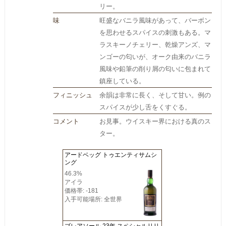
リー。
味
旺盛なバニラ風味があって、バーボン
を思わせるスパイスの刺激もある。マ
ラスキーノチェリー、乾燥アンズ、マ
ンゴーの匂いが、オーク由来のバニラ
風味や鉛筆の削り屑の匂いに包まれて
鎮座している。
フィニッシュ
余韻は非常に長く、そして甘い。例の
スパイスが少し舌をくすぐる。
コメント
お見事。ウイスキー界における真のス
ター。
アードベッグ トゥエンティサムシ
ング
46.3%
アイラ
価格帯: -181
入手可能場所: 全世界
ブレアソール 23年 スペシャルリリ