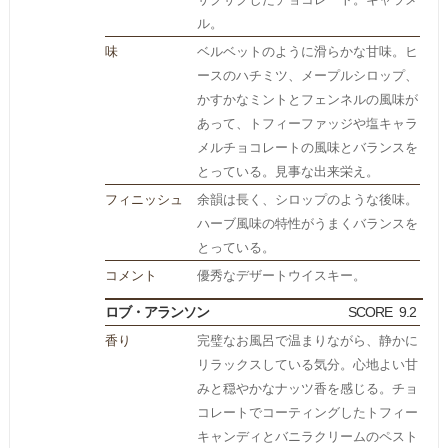
ル。
味
ベルベットのように滑らかな甘味。ヒ
ースのハチミツ、メープルシロップ、
かすかなミントとフェンネルの風味が
あって、トフィーファッジや塩キャラ
メルチョコレートの風味とバランスを
とっている。見事な出来栄え。
フィニッシュ
余韻は長く、シロップのような後味。
ハーブ風味の特性がうまくバランスを
とっている。
コメント
優秀なデザートウイスキー。
ロブ・アランソン
SCORE
9.2
香り
完璧なお風呂で温まりながら、静かに
リラックスしている気分。心地よい甘
みと穏やかなナッツ香を感じる。チョ
コレートでコーティングしたトフィー
キャンディとバニラクリームのペスト