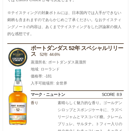
※テイスティングの対象ボトルには、日本国内では入手ができない
銘柄も含まれますのであらかじめご了承ください。なおテイスティ
ングノートの内容は、あくまでテイスティングをした評論家の個人
的な感想です。
ポートダンダス 52年 スペシャルリリー
ス
52年 44.6%
蒸溜所名: ポートダンダス蒸溜所
地域: ローランド
価格帯: -181
入手可能場所: 全世界
マーク・ニュートン
SCORE
8.9
香り
素晴らしく魅力的な香り。ゴールデン
シロップとスポンジケーキに、ラズベ
リージャムとマスコバド糖。クレーム
ブリュレ。サルタナ。トフィー入りの
サクサクしたチョコレート。キャラメ