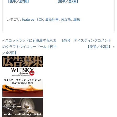
【後半／全2回】
【前半／全2回】
カテゴリ
:
features
,
TOP
,
最新記事
,
蒸溜所
,
風味
«
スコットランドにも波及する米国
149号 テイスティングコメント
のクラフトウイスキーブーム【後半
【後半／全2回】
»
／全2回】