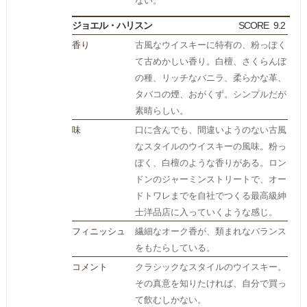
ない。
ジョエル・ハリスン
SCORE
9.2
香り
古風なウイスキーに特有の、粉っぽく
て古めかしい香り。白檀、さくらんぼ
の種、リッチなバニラ、柔らかな革、
タバコの煙、おがくず。シンプルだが
素晴らしい。
味
口に含んでも、間違いようのない古風
なスタイルのウイスキーの風味。粉っ
ぽく、白檀のような香りがある。ロン
ドンのジャーミンストリートで、オー
ドトワレまでを自社でつくる最高級紳
士洋品店に入っていくような感じ。
フィニッシュ
繊細なオーク香が、類まれなバランス
をもたらしている。
コメント
クラシックなスタイルのウイスキー。
その真意を知りたければ、自分で買っ
て飲むしかない。