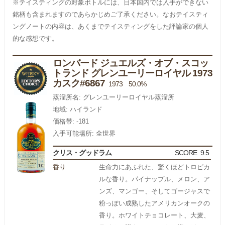
※テイスティングの対象ボトルには、日本国内では入手ができない
銘柄も含まれますのであらかじめご了承ください。なおテイスティ
ングノートの内容は、あくまでテイスティングをした評論家の個人
的な感想です。
ロンバード ジュエルズ・オブ・スコッ
トランド グレンユーリーロイヤル 1973
カスク#6867
1973 50.0%
蒸溜所名: グレンユーリーロイヤル蒸溜所
地域: ハイランド
価格帯: -181
入手可能場所: 全世界
クリス・グッドラム
SCORE
9.5
香り
生命力にあふれた、驚くほどトロピカ
ルな香り。パイナップル、メロン、ア
ンズ、マンゴー、そしてゴージャスで
粉っぽい成熟したアメリカンオークの
香り。ホワイトチョコレート、大麦、