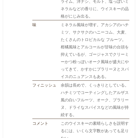
ライム、洋ナシ、モルト、塩っぽいミ
ネラルなどの香りに、ウイスキーの品
格がにじみ出る。
味
ミネラル風味が増す。アカシアのハチ
ミツ、サクサクのハニーコム、大麦、
たくさんのトロピカルな フルーツ。
柑橘風味とアルコールが甘味の台頭を
抑えているが、ゴージャスでクリーミ
ーかつ粉っぽいオーク風味が盛大にや
ってきて、かすかにプラリーヌとスパ
イスのニュアンスもある。
フィニッシュ
余韻は長めで、くっきりとしている。
ハチミツでコーティングしたアルザス
風の白いフルーツ、オーク、プラリー
ヌ、ドライなスパイスなどの風味が持
続する。
コメント
このウイスキーの素晴らしさを説明す
るには、いくら文字数があっても足り