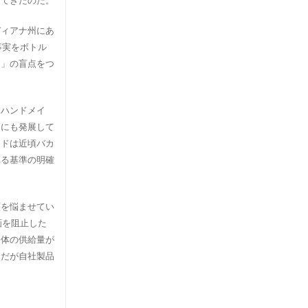
してきたのだ。
ディアナ州にあ
事実をボトル
局」の盲点をつ
「ハンドメイ
題にも発展して
ンドは近頃バカ
れる基準の明確
頭を悩ませてい
画を阻止した
全体の供給量が
。だが自社製品