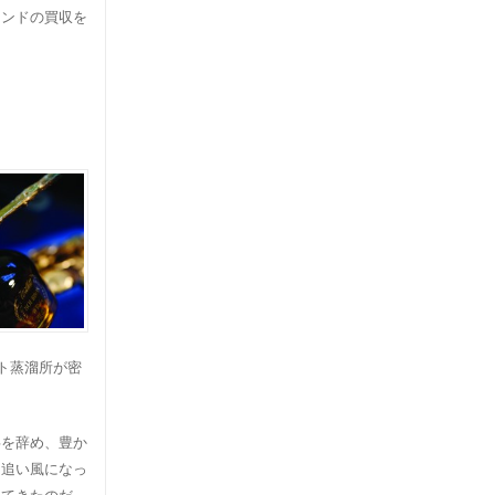
ランドの買収を
ト蒸溜所が密
事を辞め、豊か
も追い風になっ