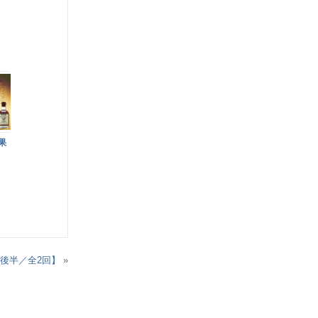
果
後半／全2回】
»