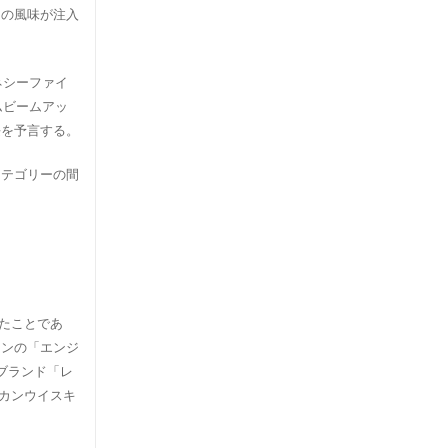
ウの風味が注入
ネシーファイ
ムビームアッ
長を予言する。
カテゴリーの間
めたことであ
ソンの「エンジ
ブランド「レ
カンウイスキ