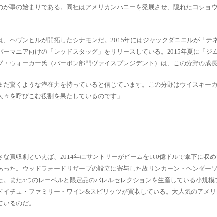
のが事の始まりである。同社はアメリカンハニーを発展させ、隠れたコショ
、ヘヴンヒルが開拓したシナモンだ。2015年にはジャックダニエルが「テ
ーマニア向けの「レッドスタッグ」をリリースしている。2015年夏に「ジ
ブ・ウォーカー氏（バーボン部門ヴァイスプレジデント）は、この分野の成
まだ驚くような潜在力を持っていると信じています。この分野はウイスキー
人々を呼びこむ役割を果たしているのです」
な買収劇といえば、2014年にサントリーがビームを160億ドルで傘下に収
あった。ウッドフォードリザーブの設立に寄与した故リンカーン・ヘンダー
た。また5つのレーベルと限定品のバレルセレクションを生産している小規模
ドイチュ・ファミリー・ワイン&スピリッツが買収している。大人気のアメリ
ているのだ。