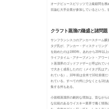
オークビュースピリッツで上級顧問を務
目論む大手企業が参加しているという。
クラフト蒸溜の隆盛と諸問題
サンフランシスコのアンカースチーム醸
タグ氏が、アンカー・ディスティリング・
を始めたのは1993年。あれから20年以
ライフタイム・アチーブメント・アワー
ト蒸溜界のゴッドファザーと呼ばれてい
で大きく成長したのだ（メイタグ氏はア
れている）。10年前は全米で10社前後
れている。すべての州に少なくとも1社
集する州もある。
小規模蒸溜所の劇的な増加は、昔ながら
な伝統のあるウイスキー業界で働く情熱