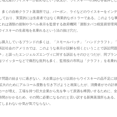
で地元産のウイスキーが飲めるという状況が、ウイスキーへの関心を後押し
。多くの自称クラフト蒸溜所では、バーボン、ライなどのウイスキーをイン
達しており、実質的には生産者ではなく商業的なボトラーである。このような
これは酒類の規制やラベル表示を監督する政府機関「酒類タバコ税貿易管理
ウイスキーの生産地を名乗れるという法の抜け穴だ。
ら購入しているブランドの多くは、「スモールバッチ」「ハンドクラフト」
訴訟社会のアメリカでは、このような表示が誤解を招くということで訴訟問
チ」と謳ったエンジェルズエンヴィに対する訴訟もそのひとつだが、同ブラ
はツイッターなどで痛烈な批判も多く、監視役の市民は「クラフト」を名乗
す問題の始まりに過ぎない。大企業はかなり以前からウイスキーの品不足に
給拡大のためにアルコール度数を引き下げようと画策したが、消費者がその計
カーが増え、工場を持つ巨大企業から先を争って原酒を樽買いするために、
時間がかかるため、その間に必要になるのだと言い訳する新興蒸溜所もある
てしまわないか気が気でならない。