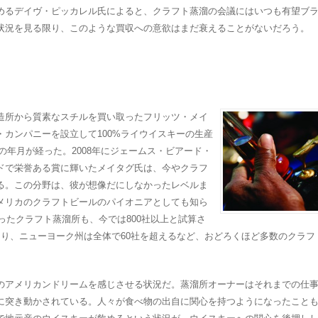
めるデイヴ・ピッカレル氏によると、クラフト蒸溜の会議にはいつも有望ブ
状況を見る限り、このような買収への意欲はまだ衰えることがないだろう。
造所から質素なスチルを買い取ったフリッツ・メイ
カンパニーを設立して100%ライウイスキーの生産
上の年月が経った。2008年にジェームス・ビアード・
ドで栄誉ある賞に輝いたメイタグ氏は、今やクラフ
る。この分野は、彼が想像だにしなかったレベルま
メリカのクラフトビールのパイオニアとしても知ら
だったクラフト蒸溜所も、今では800社以上と試算さ
あり、ニューヨーク州は全体で60社を超えるなど、おどろくほど多数のクラフ
のアメリカンドリームを感じさせる状況だ。蒸溜所オーナーはそれまでの仕
に突き動かされている。人々が食べ物の出自に関心を持つようになったこと