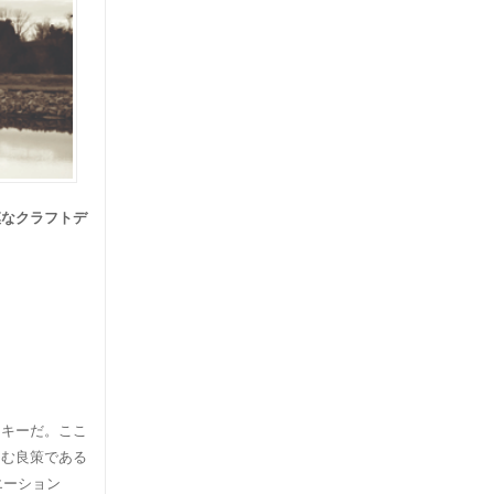
模なクラフトデ
。
スキーだ。ここ
こむ良策である
エーション