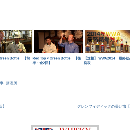
 Green Bottle 【前
Red Top × Green Bottle 【後
【速報】 WWA2014 最終結
】
半・全2回】
発表
事
,
蒸溜所
回】
グレンフィディックの長い旅【