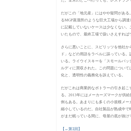
た。全米のどこへ行っても、レストラン
だがこの「地元産」にはやや疑問がある
るMGP蒸溜所のような巨大工場から調
に記載していないケースは少なくない。
いたもので、最終工場で扱いさえすれば
さらに悪いことに、スピリッツを他社か
ド」などの用語をラベルに謳っている。
いる。ライウイスキーを「スモールバッ
ルディに買収された。この問題について
化と、透明性の義務化を訴えている。
だがこれは商業的なボトラーの引き起こ
る。2013年にはメーカーズマークが供
例もある。あまりにも多くの小規模メー
縮小しているのだ。自社製品が熟成中で
がまだ眠っている間に、母屋の底が抜け
【←第1回】