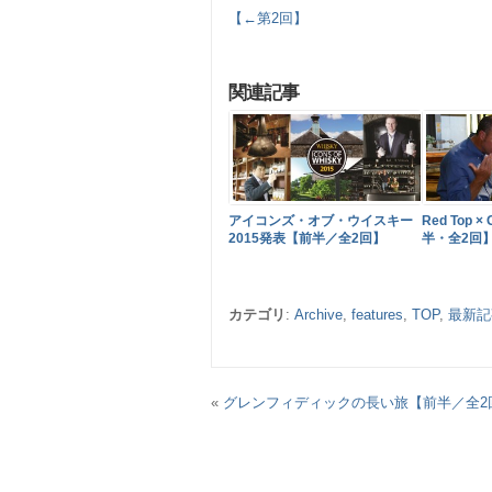
【←第2回】
関連記事
アイコンズ・オブ・ウイスキー
Red Top ×
2015発表【前半／全2回】
半・全2回
カテゴリ
:
Archive
,
features
,
TOP
,
最新記
«
グレンフィディックの長い旅【前半／全2