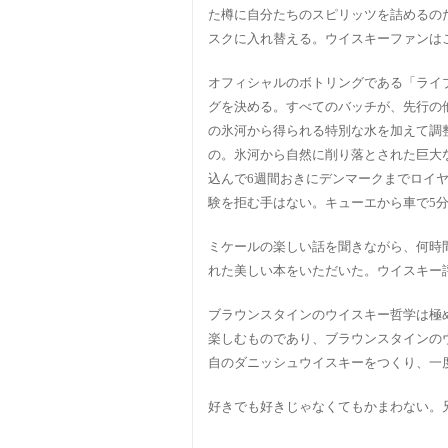
た樽に自分たちのスピリッツを詰めるのだと
スクに入れ替える。ウイスキーファンは
オフィシャルのボトリングである「ライ
グを決める。すべてのバッチが、先行の
の氷河から得られる特別な水を加えて調
の。氷河から自然に削り落とされた巨大な氷
込んで6週間おきにデンマークまでロイ
験を拒む手はない。キューエから車で5
ミケールの楽しい話を聞きながら、何時
れた美しい本をいただいた。ウイスキー
ブラウンスタインのウイスキー哲学は極
楽しむものであり、ブラウンスタインの
自のダニッシュウイスキーをつくり、一
好きでも好きじゃなくてもかまわない。