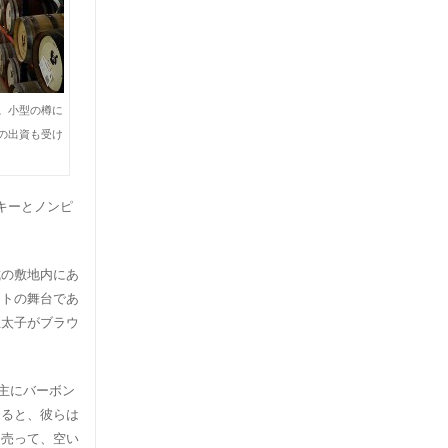
。小型の樽に
の出資も受け
キーとノンピ
城の敷地内にあ
ットの舞台であ
王太子がブラウ
主にバーボン
よると、彼らは
に売って、空い