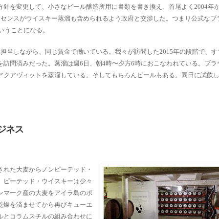
針を変更して、小さなビール醸造所用に書類を書き換え、首尾よく2004年
イセンスがウイスキー蒸溜も含められるよう政府と交渉した。つまり公式なブ
ということになる。
当しながら、同じ賃金で働いている。我々が訪問した2015年の段階で、すでに
を訪問済みだった。蒸溜は週6日、朝4時〜夕方6時におこなわれている。ブラ
アクアヴィットを蒸溜している。そしてもちろんビールもある。同日に試飲
ジネス
された大麦からノンピーテッド・
、ピーテッド・ウイスキーは少々
ンマーク産の大麦をアイラ島のポ
乾燥を済ませてから再びキューエ
ルとコラムスチルの組み合わせに