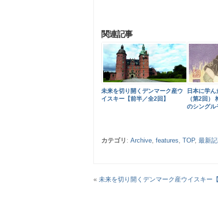
関連記事
未来を切り開くデンマーク産ウ
日本に学ん
イスキー【前半／全2回】
（第2回）
のシングル
カテゴリ
:
Archive
,
features
,
TOP
,
最新記
«
未来を切り開くデンマーク産ウイスキー【