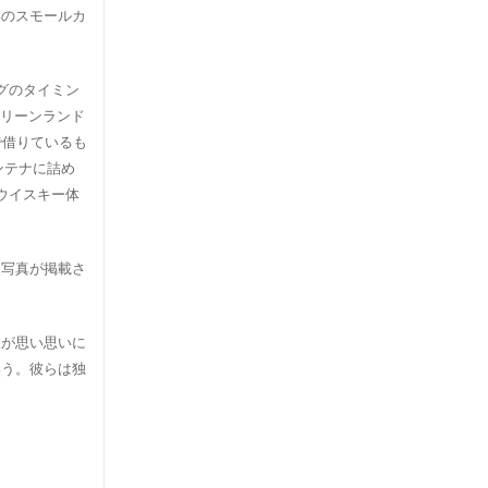
樽のスモールカ
グのタイミン
グリーンランド
で借りているも
ンテナに詰め
ウイスキー体
な写真が掲載さ
人が思い思いに
いう。彼らは独