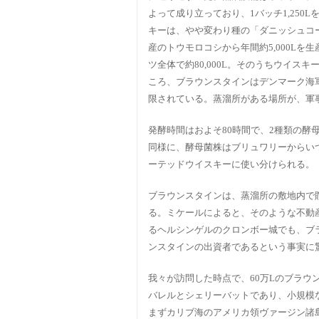
よって成り立っており、1バッチ1,250
キーは、やや変わり種の「ダニッシュコ
産のトウモロコシから年間約5,000Lを
ツ全体で約80,000L。そのうちウイスキー
ころ、ブラウンスタインはデンマーク海
限されている。蒸溜所がある場所が、軍
発酵時間はおよそ80時間で、2種類の酵
同様に、酵母菌株はブリュワリーからい
ーテッドウイスキーに使い分けられる。
ブラウンスタインは、蒸溜所の敷地内で
る。ミケールによると、そのような不動
るヘルシンゲルのクロンボー城でも、ブ
ンスタインの出資者であるという事実に
我々が訪問した時点で、60万Lのブラ
バレルとシェリーバットであり、小規模
まずカリブ海のアメリカ領ヴァージン諸