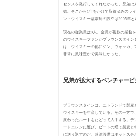
センスを発行してくれなかった。兄弟は方
始。そこから1年をかけて取得済みのラ
ン・ウイスキー蒸溜所の設立は2005年
現在の従業員は8人。全員が複数の業務を担
のウイスキーファンがブラウンスタイン
は、ウイスキーの他にジン、ウォッカ、
非常に風味豊かで美味しかった。
兄弟が拡大するベンチャービ
ブラウンスタインは、ユトランドで製麦
ウイスキーを生産している。その一方で
変わったルートをたどって入手する。デ
ートエレンに運び、ピートの煙で製麦と
に送り返すのだ。蒸溜設備はポットスチ