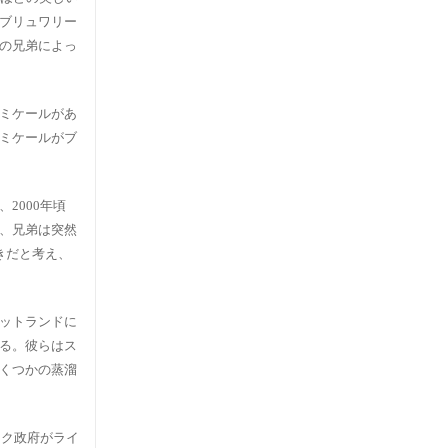
ブリュワリー
の兄弟によっ
ミケールがあ
ミケールがブ
2000年頃
、兄弟は突然
きだと考え、
ットランドに
る。彼らはス
くつかの蒸溜
ーク政府がライ