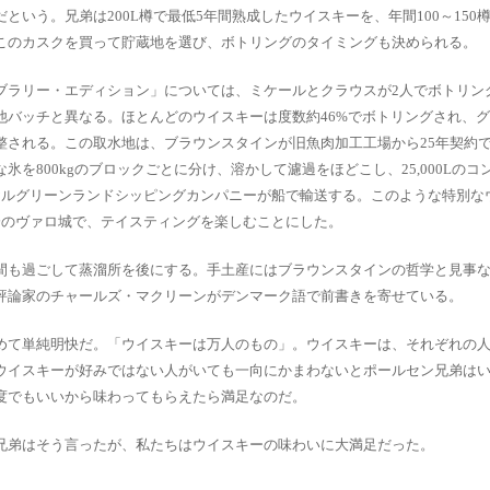
いう。兄弟は200L樽で最低5年間熟成したウイスキーを、年間100～150
このカスクを買って貯蔵地を選び、ボトリングのタイミングも決められる。
ブラリー・エディション」については、ミケールとクラウスが2人でボトリン
他バッチと異なる。ほとんどのウイスキーは度数約46%でボトリングされ、
整される。この取水地は、ブラウンスタインが旧魚肉加工工場から25年契約
を800kgのブロックごとに分け、溶かして濾過をほどこし、25,000Lのコ
ヤルグリーンランドシッピングカンパニーが船で輸送する。このような特別な
分のヴァロ城で、テイスティングを楽しむことにした。
間も過ごして蒸溜所を後にする。手土産にはブラウンスタインの哲学と見事
評論家のチャールズ・マクリーンがデンマーク語で前書きを寄せている。
めて単純明快だ。「ウイスキーは万人のもの」。ウイスキーは、それぞれの
ウイスキーが好みではない人がいても一向にかまわないとポールセン兄弟は
度でもいいから味わってもらえたら満足なのだ。
兄弟はそう言ったが、私たちはウイスキーの味わいに大満足だった。