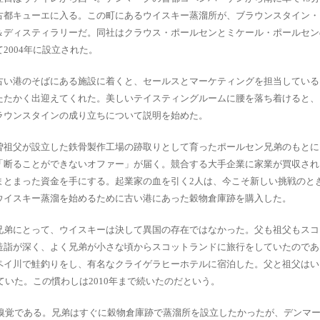
古都キューエに入る。この町にあるウイスキー蒸溜所が、ブラウンスタイン・
＆ディスティラリーだ。同社はクラウス・ポールセンとミケール・ポールセン
て2004年に設立された。
古い港のそばにある施設に着くと、セールスとマーケティングを担当している
たたかく出迎えてくれた。美しいテイスティングルームに腰を落ち着けると、
ラウンスタインの成り立ちについて説明を始めた。
曽祖父が設立した鉄骨製作工場の跡取りとして育ったポールセン兄弟のもとに、
「断ることができないオファー」が届く。競合する大手企業に家業が買収され
まとまった資金を手にする。起業家の血を引く2人は、今こそ新しい挑戦のと
ウイスキー蒸溜を始めるために古い港にあった穀物倉庫跡を購入した。
兄弟にとって、ウイスキーは決して異国の存在ではなかった。父も祖父もスコ
造詣が深く、よく兄弟が小さな頃からスコットランドに旅行をしていたのであ
ペイ川で鮭釣りをし、有名なクライゲラヒーホテルに宿泊した。父と祖父はい
いた。この慣わしは2010年まで続いたのだという。
嗅覚である。兄弟はすぐに穀物倉庫跡で蒸溜所を設立したかったが、デンマ