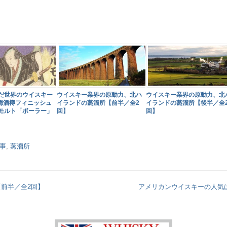
だ世界のウイスキー
ウイスキー業界の原動力、北ハ
ウイスキー業界の原動力、北
 梅酒樽フィニッシュ
イランドの蒸溜所【前半／全2
イランドの蒸溜所【後半／全
モルト「ボーラー」
回】
回】
事
,
蒸溜所
前半／全2回】
アメリカンウイスキーの人気