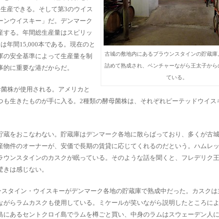
Lを生産できる。そして第3のウイス
ーンウイスキー」だ。デンマーク
生産する。年間総生産量はスピリッ
は年間15,000本である。現在のと
古城の敷地内にあるブラウンスタインの貯蔵庫
軍の安全基準によって生産量を制
詰めて熟成され、ベンチャーながら王太子から
事的に重要な港だからだ。
ている。
母菌株が使用される。アメリカと
つも生きたものが手に入る。2種類の酵母菌株は、それぞれピーテッドウイス
貯蔵をおこなわない。貯蔵庫はデンマーク各地に散らばっており、多くが古
産物件のオーナーが、安価で長期の賃貸に応じてくれるのだという。ハムレ
ラウンスタインのカスクが眠っている。そのような話を聞くと、フレデリク
驚きは感じない。
ウンスタイン・ウイスキーがデンマーク各地の貯蔵庫で熟成中だった。カスクは
ながらラムカスクも使用している。ミケールが笑いながら説明したところに
島にあるセントクロイ島でラムを樽ごと買い、中身のラムはスウェーデン人