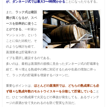
が、ダンネージ式では最大3〜4時間かかる
ことになったりもする。
また、
ラック式は建設
費が高くなるが、スペ
ースを効率的に使うこ
とができる
。一軒家か
マンションか、という
ことに似た比較だ。そ
のような検討を経て、
蒸溜業者は貯蔵庫のタ
イプを選択し建設するのである。
多いのは、最初は蒸溜所の規模に見合ったダンネージ式の貯蔵庫を
経て、年々増える熟成中の樽に対応するためや生産の増加に伴っ
て、ラック式の貯蔵庫を増築するパターンだ。
重要なポイントは、
ほとんどの蒸溜所では、どちらの熟成庫にも必
ず様々な熟成年数のモルトウイスキーを分散して貯蔵している
こと
だ。ひとつの熟成庫で火災などの事故が発生しても、あるヴィンテ
ージの原酒が全て失われるのを防ぐ堅実な方法だ。