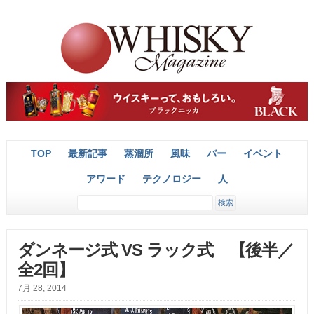
TOP
最新記事
蒸溜所
風味
バー
イベント
アワード
テクノロジー
人
ダンネージ式 VS ラック式 【後半／
全2回】
7月 28, 2014