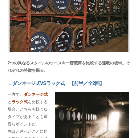
2つの異なるスタイルのウイスキー貯蔵庫を比較する連載の後半。そ
れぞれの特徴を探る。
←ダンネージ式VSラック式 【前半／全2回】
一方で、
ダンネージ式
と
ラック式
を比較する
場合、どちらも様々な
タイプがあることも重
要なポイントだ。
先ほど述べたことに自