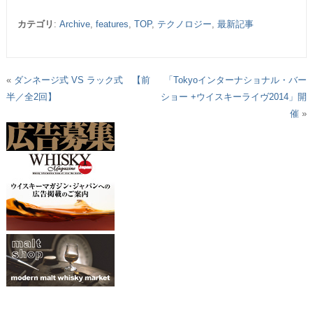
カテゴリ
:
Archive
,
features
,
TOP
,
テクノロジー
,
最新記事
«
ダンネージ式 VS ラック式 【前
「Tokyoインターナショナル・バー
半／全2回】
ショー +ウイスキーライヴ2014」開
催
»