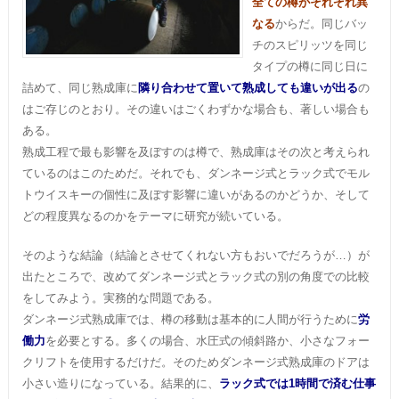
全ての樽がそれぞれ異
なる
からだ。同じバッ
チのスピリッツを同じ
タイプの樽に同じ日に
詰めて、同じ熟成庫に
隣り合わせて置いて熟成しても違いが出る
の
はご存じのとおり。その違いはごくわずかな場合も、著しい場合も
ある。
熟成工程で最も影響を及ぼすのは樽で、熟成庫はその次と考えられ
ているのはこのためだ。それでも、ダンネージ式とラック式でモル
トウイスキーの個性に及ぼす影響に違いがあるのかどうか、そして
どの程度異なるのかをテーマに研究が続いている。
そのような結論（結論とさせてくれない方もおいでだろうが…）が
出たところで、改めてダンネージ式とラック式の別の角度での比較
をしてみよう。実務的な問題である。
ダンネージ式熟成庫では、樽の移動は基本的に人間が行うために
労
働力
を必要とする。多くの場合、水圧式の傾斜路か、小さなフォー
クリフトを使用するだけだ。そのためダンネージ式熟成庫のドアは
小さい造りになっている。結果的に、
ラック式では1時間で済む仕事