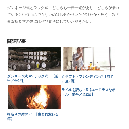
ダンネージ式とラック式…どちらも一長一短があり、どちらが優れ
ているというものでもないのはお分かりいただけたかと思う。次の
蒸溜所見学の際にはぜひ参考にしていただきたい。
関連記事
ダンネージ式 VS ラック式 【前
クラフト・ブレンディング【前半
半／全2回】
／全2回】
ラベルを読む・5【ユーモラスなボ
トル 前半／全2回】
樽造りの美学・5 【生まれ変わる
樽】