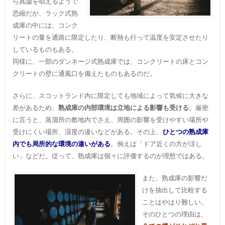
ら異論を唱えるようで
恐縮だが、ラック式熟
成庫の中には、コンク
リートの量を通路に限定したり、断熱も行って温度を安定させたり
しているものもある。
同様に、一部のダンネージ式熟成庫では、コンクリートの床とコン
クリートの壁に通風口を備えたものもあるのだ。
さらに、スコットランド内に限定しても地域によって気候に大きな
差があるため、
熟成庫の内部環境は立地による影響も受ける
。厳密
に言うと、蒸溜所の敷地内でさえ、周囲の影響を受けやすい場所や
受けにくい場所、湿度の違いなどがある。その上、
ひとつの熟成庫
内でも局所的な環境の違いがある
。例えば「ドア近くの方が涼し
い」などだ。従って、熟成庫は個々に評価するのが理想ではある。
また、熟成庫の影響だ
けを抽出して比較する
ことはやはり難しい。
そのひとつの理由は、