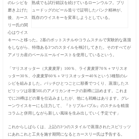
のレシピを
熟成でも試行錯誤を続けているローンウルフ。ブリ
磨き上げた
ュードッグのビール造りで証明したパンク精神が、
後、カース
既存のウイスキーを変革しようとしている。
リー氏の関
心はウイス
キーへと移った。2基のポットスチルやコラムスチルで実験的な蒸溜
をしながら、特徴ある3つのスタイルを検討してきた。そのすべてが
アメリカ産のペールエールイーストを使用しているという。
「マリスオッター（大麦麦芽）100％、ライ麦麦芽70％＋マリスオ
ッター30％、小麦麦芽60％＋マリスオッター40％という3種類のレ
シピを組みました。バッチひとつごとに順番でつくり、蒸溜したス
ピリッツは容量50Lのアメリカンオークの新樽に詰めます。これま
でに20樽ほどの量を仕込みましたが、他にも戦略はあります。グレ
ーンウイスキーにも注力して、『トリプルバブル』のスチルを精溜
コラムと併用しながら新しい風味を生み出していく予定です」
これからしばらくは、上記の3つのスタイルで蒸溜されたスピリッツ
にあれこれと工夫を施す期間になるとカースリー氏は予告する。