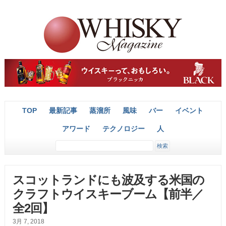
TOP
最新記事
蒸溜所
風味
バー
イベント
アワード
テクノロジー
人
スコットランドにも波及する米国の
クラフトウイスキーブーム【前半／
全2回】
3月 7, 2018