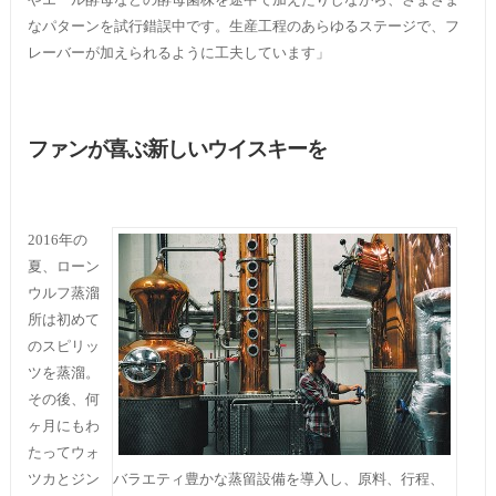
なパターンを試行錯誤中です。生産工程のあらゆるステージで、フ
レーバーが加えられるように工夫しています」
ファンが喜ぶ新しいウイスキーを
2016年の
夏、ローン
ウルフ蒸溜
所は初めて
のスピリッ
ツを蒸溜。
その後、何
ヶ月にもわ
たってウォ
ツカとジン
バラエティ豊かな蒸留設備を導入し、原料、行程、