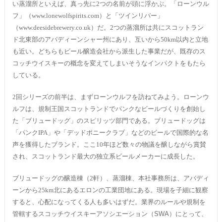
い蒸溜所といえば、真っ先に2つの名前が頭に浮かぶ。「ローンウル
フ」（www.lonewolfspirits.com）と「ツインリバー」
（www.deesidebrewery.co.uk）だ。2つの蒸溜所は共にスコットラン
ド北東部のアバディーンシャー州にあり、互いから50km以内と立地
も近い。どちらもビール醸造会社から派生した事業だが、既存のス
コッチウイスキーの概念を変えてしまいそうなインパクトをもたら
している。
2回シリーズの前半は、まずローンウルフを訪ねてみよう。ローンウ
ルフは、規制王国スコットランドでパンクなビールづくりを創始し
た「ブリュードッグ」のスピリッツ部門である。ブリュードッグは
「パンクIPA」や「デッドポニークラブ」などのビールで国際的な名
声を獲得したブランド。ここ10年ほど数々の物議を醸しながら賞賛
され、スコットランド最大の独立系ビールメーカーに成長した。
ブリュードッグの醸造棟（2軒）、蒸溜棟、本社事務所は、アバディ
ーンから25km北にあるエロンの工業団地にある。現場を子細に観察
すると、心配になってくる人も多いはずだ。業界のルールや規制を
管轄するスコッチウイスキーアソシエーション（
SWA
）にとって、