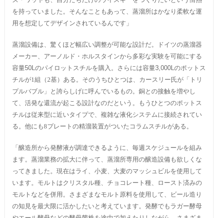
を持っていました。そんなこともあって、蒸溜所はかなり柔軟な運
用を想定してデザインされているんです」
蒸溜設備は、驚くほど幅広い調整が可能な設計だ。ドイツの蒸溜器
メーカー、アーノルド・ホルスタインから多彩な実験を可能にする
容量
50L
のパイロットスチルを購入。さらには容量
3,000L
のポットス
チルが1組（2基）ある。そのうちひとつは、カースリー氏が「トリ
プルバブル」と誇らしげに呼んでいるもの。銅との接触を増やし
て、活発な還流が起こる設計なのだという。もうひとつのポットス
チルは従来型に近いタイプで、複雑な液化システムに接続されてい
る。他にも8プレートの精溜装置がついたコラムスチルがある。
「醸造所から発酵液が調達できるように、毎週スケジュールを組み
ます。蒸溜業務の拡大に伴って、蒸溜所専用の醸造設備も欲しくな
ってきました。現在はライ、小麦、大麦のマッシュビルを使用して
います。モルトはクリスタル種、チョコレート種、ロースト済みの
モルトなどを併用。さまざまなモルト原料を使用して、ビール造り
の知見を最大限に活かしたいと考えています。発酵でもラガー酵母
やエール酵母などの酵母菌株を途中で加えたりしながら、さまざま