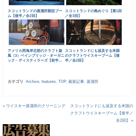
スコットランドの蒸溜所新設ブー
スコットランドの島めぐり【第1回
ム【後半／全2回】
／全3回】
アメリカ西海岸北部のクラフト旋
スコットランドにも波及する米国
風（3）ベインブリッジ・オーガニ
のクラフトウイスキーブーム【後
ック・ディスティラーズ【前半／
半／全2回】
全2回】
カテゴリ
:
Archive
,
features
,
TOP
,
最新記事
,
蒸溜所
«
ウイスキー蒸溜所のクリーニング
スコットランドにも波及する米国の
クラフトウイスキーブーム【後半／
全2回】
»