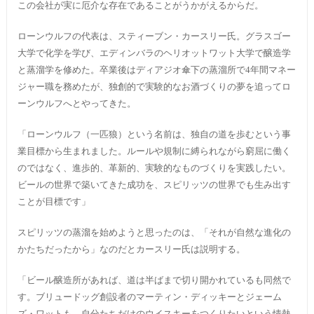
この会社が実に厄介な存在であることがうかがえるからだ。
ローンウルフの代表は、スティーブン・カースリー氏。グラスゴー
大学で化学を学び、エディンバラのヘリオットワット大学で醸造学
と蒸溜学を修めた。卒業後はディアジオ傘下の蒸溜所で4年間マネー
ジャー職を務めたが、独創的で実験的なお酒づくりの夢を追ってロ
ーンウルフへとやってきた。
「ローンウルフ（一匹狼）という名前は、独自の道を歩むという事
業目標から生まれました。ルールや規制に縛られながら窮屈に働く
のではなく、進歩的、革新的、実験的なものづくりを実践したい。
ビールの世界で築いてきた成功を、スピリッツの世界でも生み出す
ことが目標です」
スピリッツの蒸溜を始めようと思ったのは、「それが自然な進化の
かたちだったから」なのだとカースリー氏は説明する。
「ビール醸造所があれば、道は半ばまで切り開かれているも同然で
す。ブリュードッグ創設者のマーティン・ディッキーとジェーム
ズ・ワットも、自分たちだけのウイスキーをつくりたいという情熱