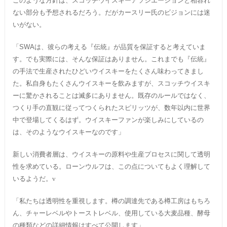
このような方針は、スコッチウイスキーアソシエーションと相容れ
ない部分も予想されるだろう。だがカースリー氏のビジョンには迷
いがない。
「SWA
は、彼らの考える『伝統』が品質を保証すると考えていま
す。でも実際には、そんな保証はありません。これまでも『伝統』
の手法で生産されたひどいウイスキーをたくさん味わってきまし
た。私自身もたくさんウイスキーを飲みますが、スコッチウイスキ
ーに驚かされることは滅多にありません。既存のルールではなく、
つくり手の直観に従ってつくられたスピリッツが、数年以内に世界
中で登場してくるはず。ウイスキーファンが楽しみにしているの
は、そのようなウイスキーなのです」
新しい消費者層は、ウイスキーの原料や生産プロセスに関して透明
性を求めている。ローンウルフは、この点についてもよく理解して
いるようだ。v
「私たちは透明性を重視します。樽の調達先である樽工房はもちろ
ん、チャーレベルやトーストレベル、使用している大麦品種、酵母
の種類などの詳細情報はすべて公開します」