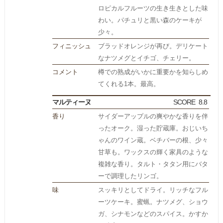
ロピカルフルーツの生き生きとした味
わい。パチュリと黒い森のケーキが
少々。
フィニッシュ
ブラッドオレンジが再び。デリケート
なナツメグとイチゴ、チェリー。
コメント
樽での熟成がいかに重要かを知らしめ
てくれる1本。最高。
マルティーヌ
SCORE
8.8
香り
サイダーアップルの爽やかな香りを伴
ったオーク。湿った貯蔵庫。おじいち
ゃんのワイン蔵。ベチバーの根、少々
甘草も。ワックスの輝く家具のような
複雑な香り。タルト・タタン用にバタ
ーで調理したリンゴ。
味
スッキリとしてドライ。リッチなフル
ーツケーキ。蜜蝋。ナツメグ、ショウ
ガ、シナモンなどのスパイス。かすか