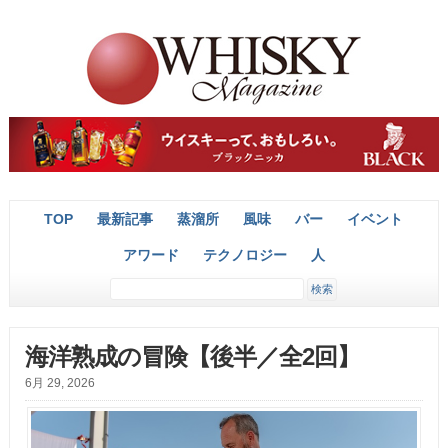
TOP
最新記事
蒸溜所
風味
バー
イベント
アワード
テクノロジー
人
海洋熟成の冒険【後半／全2回】
6月 29, 2026