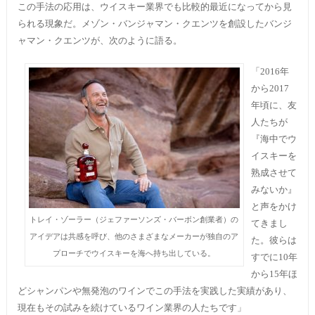
この手法の応用は、ウイスキー業界でも比較的最近になってから見
られる現象だ。メゾン・バンジャマン・クエンツを創設したバンジ
ャマン・クエンツが、次のように語る。
「2016年
から2017
年頃に、友
人たちが
『海中でウ
イスキーを
熟成させて
みないか』
と声をかけ
トレイ・ゾーラー（ジェファーソンズ・バーボン創業者）の
てきまし
アイデアは共感を呼び、他のさまざまなメーカーが独自のア
た。彼らは
プローチでウイスキーを海へ持ち出している。
すでに10年
から15年ほ
どシャンパンや無発泡のワインでこの手法を実践した実績があり、
現在もその試みを続けているワイン業界の人たちです」