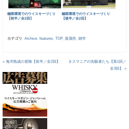
極限環境でのウイスキーづくり
極限環境でのウイスキーづくり
【前半／全2回】
【後半／全2回】
カテゴリ
:
Archive
,
features
,
TOP
,
蒸溜所
,
雑学
«
海洋熟成の冒険【前半／全2回】
タスマニアの先駆者たち【第1回／
全3回】
»