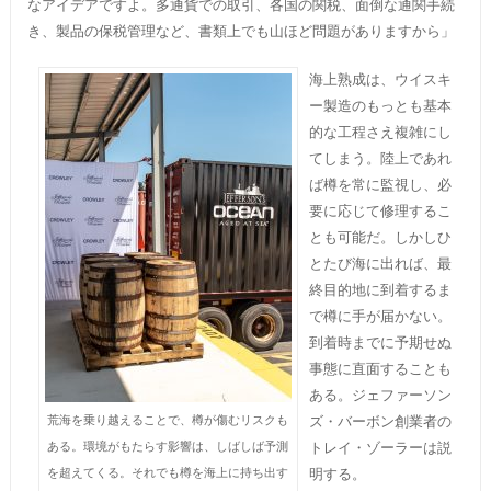
なアイデアですよ。多通貨での取引、各国の関税、面倒な通関手続
き、製品の保税管理など、書類上でも山ほど問題がありますから」
海上熟成は、ウイスキ
ー製造のもっとも基本
的な工程さえ複雑にし
てしまう。陸上であれ
ば樽を常に監視し、必
要に応じて修理するこ
とも可能だ。しかしひ
とたび海に出れば、最
終目的地に到着するま
で樽に手が届かない。
到着時までに予期せぬ
事態に直面することも
ある。ジェファーソン
ズ・バーボン創業者の
荒海を乗り越えることで、樽が傷むリスクも
トレイ・ゾーラーは説
ある。環境がもたらす影響は、しばしば予測
明する。
を超えてくる。それでも樽を海上に持ち出す