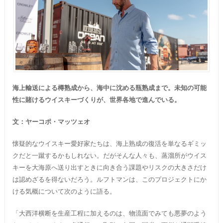
海上輸送による樽熟成から、海中に沈める瓶熟成まで。未知の可能
性に賭けるウイスキーづくりが、世界各地で進んでいる。
文：ヤーコポ・マッツェオ
懐疑的なウイスキー愛好家たちは、海上熟成の復活を単なるギミッ
クだと一蹴するかもしれない。だがそんな人々も、蒸溜所がウイス
キーを大海原へ送り出すときに向き合う課題やリスクの大きさだけ
は認めざるを得ないだろう。ルフトマンは、このプロジェクトにか
ける気概について次のように語る。
「大西洋横断を生産工程に加えるのは、物流面でみても悪夢のよう