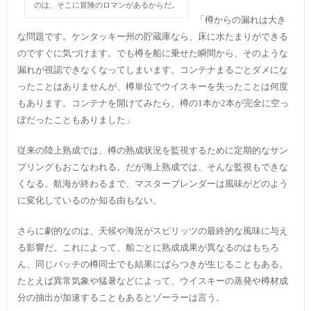
のは、そこに冒険のロマンがあるからだ。
「樽からの漏れは大き
な問題です。ケンタッキー州の貯蔵庫なら、床に水たまりができる
のですぐに気づけます。でも樽を船に乗せた瞬間から、そのような
漏れが視認できなくなってしまいます。コンテナまるごとダメにな
ったことはありませんが、樽単位でウイスキーを失ったことは何度
もあります。コンテナを開けてみたら、樽の1本か2本が完全に空っ
ぽだったこともありました」
従来の陸上熟成では、樽の熟成状況を監視するために定期的なサン
プリングもおこなわれる。だが海上熟成では、そんな監視もできな
くなる。航海が終わるまで、マスターブレンダーは風味がどのよう
に変化しているのか知る由もない。
さらに劇的なのは、天候や海況がスピリッツの最終的な風味に与え
る影響だ。これによって、船ごとに熟成成果が異なるのはもちろ
ん、同じバッチの樽同士でも結果にばらつきが生じることもある。
たとえば異常気象や猛暑などによって、ウイスキーの蒸発や樽材成
分の抽出が加速することもあるとゾーラーは言う。