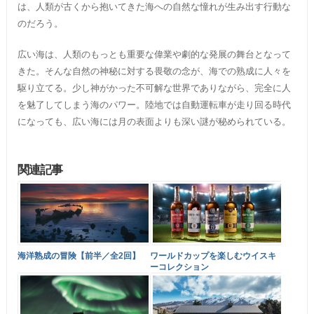
は、人類が古くから抱いてきた海への自然な憧れが生み出す行動な
のだろう。
広い海は、人類のもっとも重要な偉業や劇的な発展の舞台となって
きた。そんな自然の神秘に対する畏敬の念が、海での熟成に人々を
駆り立てる。少し神がかった不可解な世界でありながら、完全に人
を魅了してしまう海のパワー。陸地では自動運転車が走り回る時代
になっても、広い海には月の表面よりも深い謎が秘められている。
関連記事
海洋熟成の冒険【前半／全2回】
ワールドカップを楽しむウイスキ
ーコレクション