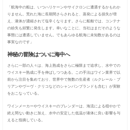
「航海中の船は、いつハリケーンやサイクロンに遭遇するかもわか
りません。荒れた海に長期間さらされると、蒸発による損失が増
え、液体が濃縮されて塩辛くなります。さらに船舶では、コンテナ
の紛失も頻繁に発生します。幸いなことに、当社はまだそのような
事態には遭遇していません。でもあらゆる航海に未知数があるのは
事実なのです」
神秘の冒険はついに海中へ
さらに一部の人々は、海上熟成をさらに極限まで追求し、水中での
ウイスキー熟成に手を伸ばしつつある。この手法はワイン業界で以
前から注目を集めており、世界中で無数の生産者（ルクレール・ブ
リアンやヴーヴ・クリコなどのシャンパンブランドも含む）が実験
をおこなっている。
ワインメーカーやウイスキーのブレンダーは、海流による穏やかで
絶え間ない動きに加え、水中の安定した低温が液体に良い影響を与
えると指摘している。