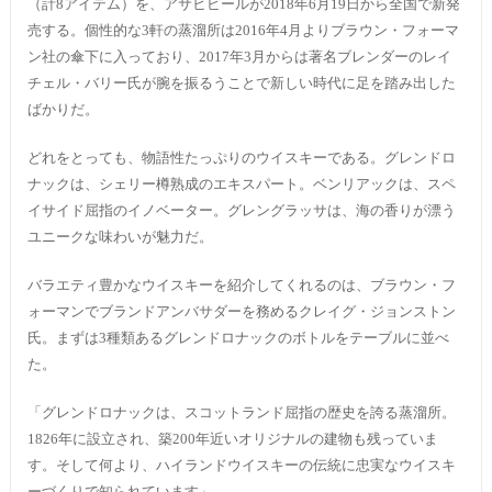
（計8アイテム）を、アサヒビールが2018年6月19日から全国で新発
売する。個性的な3軒の蒸溜所は2016年4月よりブラウン・フォーマ
ン社の傘下に入っており、2017年3月からは著名ブレンダーのレイ
チェル・バリー氏が腕を振るうことで新しい時代に足を踏み出した
ばかりだ。
どれをとっても、物語性たっぷりのウイスキーである。グレンドロ
ナックは、シェリー樽熟成のエキスパート。ベンリアックは、スペ
イサイド屈指のイノベーター。グレングラッサは、海の香りが漂う
ユニークな味わいが魅力だ。
バラエティ豊かなウイスキーを紹介してくれるのは、ブラウン・フ
ォーマンでブランドアンバサダーを務めるクレイグ・ジョンストン
氏。まずは3種類あるグレンドロナックのボトルをテーブルに並べ
た。
「グレンドロナックは、スコットランド屈指の歴史を誇る蒸溜所。
1826年に設立され、築200年近いオリジナルの建物も残っていま
す。そして何より、ハイランドウイスキーの伝統に忠実なウイスキ
ーづくりで知られています」