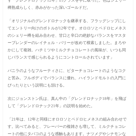
ず「グレンドロナック12年」のグラスを手に取った。色はシェリー
樽熟成らしく、赤みがかった深いゴールドだ。
「オリジナルのグレンドロナックを継承する、フラッグシップにし
てエントリー向けのボトルが12年です。オロロソとペドロヒメネス
のシェリー樽を組み合わせ、甘口と辛口の絶妙なバランスをマスタ
ーブレンダーのレイチェル・バリーが改めて模索しました。まろや
かにして複雑。ハチミツやミルクチョコレートの風味が、いつも同
じバランスで感じられるようにコントロールされています」
バニラのようなフルーティさに、ビターチョコレートのようなコク
と苦み。フルボディでバランスに優れ、ハイランドモルトの入門に
ぴったりという説明にも頷ける。
次にジョンストン氏は、真ん中の「グレンドロナック18年」を飛ば
して「グレンドロナック21年」の説明を始めた。
「21年は、12年と同様にオロロソとペドロヒメネスの組み合わせで
す。比べてみると、フレーバーの複雑さも増して、ミルクチョコレ
ートの他にタバコのような感触もあります。ナツメグやシナモンな