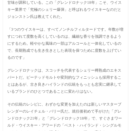
甘味が調和している。この「グレンドロナック18年」こそ、ウイス
キー業界で「究極のシェリー爆弾」と呼ばれるウイスキーなのだと
ジョンストン氏は教えてくれた。
「3つのウイスキーは、すべてノンチルフィルタードです。年数が増
すにつれて度数を高くしているのは、繊細な香りを強調できるよう
にするため。軽やかな風味の一部はアルコールと一体化しているの
で、長期熟成でも生き生きとした表現を保つために度数を上げてい
るのです」
グレンドロナックは、スコッチを代表するシェリー樽熟成のエキス
パートだ。ピーテッドモルトや変則的なフィニッシュも採用するこ
とはあるが、古き良きハイランドの伝統をもっとも忠実に継承して
いるブランドのひとつであることに変わりはない。
その伝統のレシピに、わずかな変更を加えたのは新しいマスターブ
レンダーのレイチェル・バリー氏だ。就任後初めて手がけた「グレ
ンドロナック21年」と「グレンドロナック18年」で、すぐさまワー
ルド・ウイスキー・アワードの「ベスト・ハイランド・シングルモ