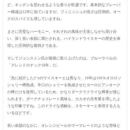
ど、キッチンを思わせるような香りが旺盛です。基本的なフレーバ
ー構成は12年に似ていますが、フィニッシュの長さは圧倒的。オー
クのスパイスも増していますね」
まさに完璧なハーモニー。それぞれの風味が主張しながら溶け合
い、深く長い余韻に満たされる。ハイランドウイスキーの歴史を体
現した圧倒的な複雑さである。
そしてジョンストン氏が最後に取り上げたのは、ブルーラベルの
「グレンドロナック18年」だ。
「先に紹介した2つのウイスキーとは異なり、18年は100％オロロソ
シェリー樽熟成。辛口のシェリーを熟成させたヨーロピアンオーク
の樽だけを使用しているため、かなりダークでドライな樽香が感じ
られます。ダークチョコレート風味も、カカオの含有量を増したよ
うな印象ですね。このドライな感触を、スモーキーと表現する人も
いるほどです」
長い余韻のなかに、オレンジピールやマーマレードのような苦味と