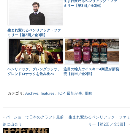
生まれ変わるベンリアック・ファ
ミリー【第3回／全3回】
生まれ変わるベンリアック・ファ
ミリー【第2回／全3回】
ベンリアック、グレングラッサ、
注目の輸入ウイスキー4商品が新発
グレンドロナックを飲み比べ
売【前半／全2回】
カテゴリ
:
Archive
,
features
,
TOP
,
最新記事
,
風味
«
バーショーで日本のクラフト最前
生まれ変わるベンリアック・ファミ
線に出会う
リー【第2回／全3回】
»