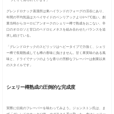
グレンドロナック蒸溜所は東ハイランドのフォーグの渓谷にあり、
年間の平均気温はスペイサイドのベンリアックより6〜7℃低い。創
業当時からヨーロピアンオークのシェリー樽で熟成をおこない、辛
口のオロロソと甘口のペドロヒメネスを組み合わせたバランスを追
求し続けている。
「グレンドロナックのスピリッツはヘビータイプで力強く、シェリ
ー樽で長期熟成しても樽の香味に負けません。甘く果実味のある風
味と、ドライでナッツのような香りの芳醇なフレーバーは創業以来
のスタイルです」
シェリー樽熟成の圧倒的な完成度
実際に伝統のフレーバーを味わってみよう。ジョンストン氏は、ま