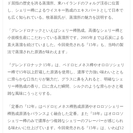
ド屈指の歴史を誇る蒸溜所。東ハイランドのフォルグ渓谷に位置
し、シェリー樽によるウイスキー熟成のエキスパートとして日本で
も広く知られている。牧基親氏が、蒸溜所の魅力を説明する。
「グレンドロナックといえばシェリー樽熟成。高価なシェリー樽と
小規模生産にこだわっている蒸溜所です。2005年までは石炭による
直火蒸溜を続けていました。今回発売される『15年』も、当時の製
法で蒸溜された原酒が味わえます」
『グレンドロナック 15年』は、ペドロヒメネス樽やオロロソシェリ
ー樽で15年以上貯蔵した原酒を使用し、濃厚で力強い味わいととも
に滑らかな口当たりが魅力だ。グラスに鼻を入れると、明確なシェ
リー樽熟成の香り。口に含んだ瞬間、シルクのような滑らかさと複
雑な風味にうっとりする。
「定番の『12年』はペドロヒメネス樽熟成原酒やオロロソシェリー
樽熟成原酒をバランスよく融合した定番。また『18年』はオロロソ
シェリー樽のみで濃厚かつ複雑なシェリーのフレーバーが感じられ
る味わいに仕上げています。今回発売される『15年』は、いわば12