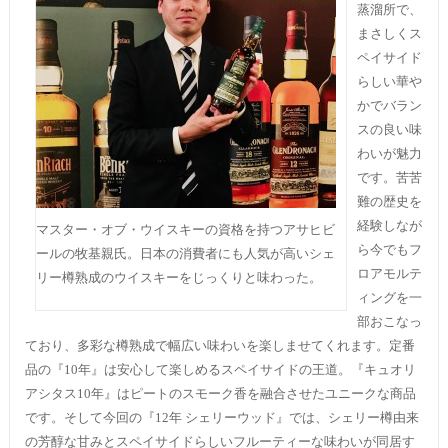
蒸溜所で、
まさしくス
ペイサイド
らしい華や
かでバラン
スの良い味
わいが魅力
です。苦苦
難の歴史を
経験しなが
マスター・オブ・ウイスキーの資格を持つアサヒビ
ら今でもフ
ールの牧基親氏。日本の消費者にも人気が高いシェ
ロアモルテ
リー樽熟成のウイスキーをじっくりと味わった。
ィングを一
部おこなっ
ており、多彩な樽熟成で幅広い味わいを楽しませてくれます。定番
品の『10年』は安心して楽しめるスペイサイドの王道。『キュオリ
アシタス10年』はピートのスモーク香を融合させたユニークな商品
です。そして今回の『12年 シェリーウッド』では、シェリー樽由来
の芳醇な甘みとスペイサイドらしいフルーティーな味わいが同居す