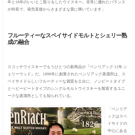
年と18年のいいとこ取りをしたウイスキー。非常に優れたバランス
が特長で、発売直後からさまざまな賞に輝いています」
フルーティーなスペイサイドモルトとシェリー熟
成の融合
スコッチウイスキーでもうひとつの新商品が『ベンリアック 12年 シ
ェリーウッド』だ。1898年に創業されたベンリアック蒸溜所は、ス
ペイサイドらしいフルーティーな酒質を土台に、ノンピートタイプ
とヘビーピートタイプのシングルモルトウイスキーを製造するユニ
ークな蒸溜所としても知られている。
「ベンリア
ックはスペ
イサイドの
中心にある