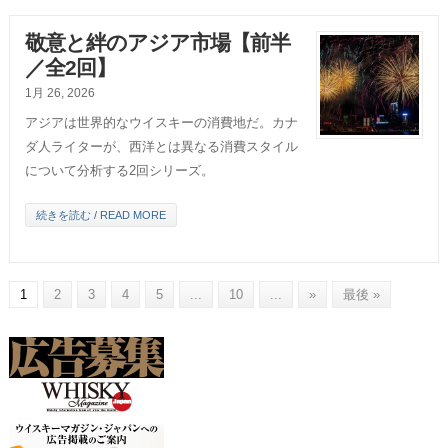
敬意と絆のアジア市場【前半
／全2回】
1月 26, 2026
アジアは世界的なウイスキーの消費地だ。カナ
ダ人ライターが、西洋とは異なる消費スタイル
について分析する2回シリーズ。
続きを読む / READ MORE
1
2
3
4
5
...
10
...
»
最後 »