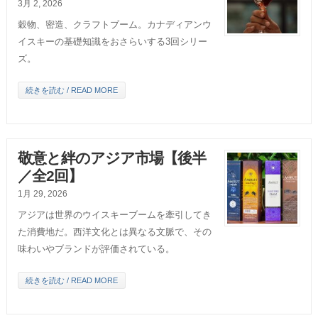
3月 2, 2026
穀物、密造、クラフトブーム。カナディアンウ
イスキーの基礎知識をおさらいする3回シリー
ズ。
続きを読む / READ MORE
敬意と絆のアジア市場【後半
／全2回】
1月 29, 2026
アジアは世界のウイスキーブームを牽引してき
た消費地だ。西洋文化とは異なる文脈で、その
味わいやブランドが評価されている。
続きを読む / READ MORE