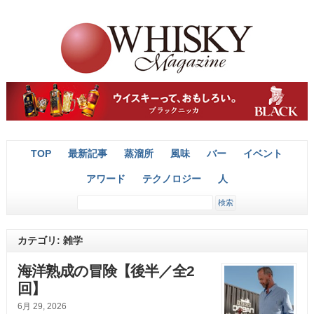
TOP
最新記事
蒸溜所
風味
バー
イベント
アワード
テクノロジー
人
カテゴリ: 雑学
海洋熟成の冒険【後半／全2
回】
6月 29, 2026