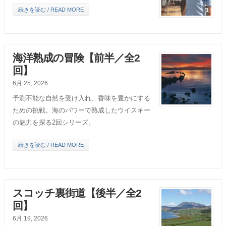
続きを読む / READ MORE
海洋熟成の冒険【前半／全2
回】
6月 25, 2026
予測不能な自然を受け入れ、香味を豊かにする
ための挑戦。海のパワーで熟成したウイスキー
の魅力を探る2回シリーズ。
続きを読む / READ MORE
スコッチ裏街道【後半／全2
回】
6月 19, 2026