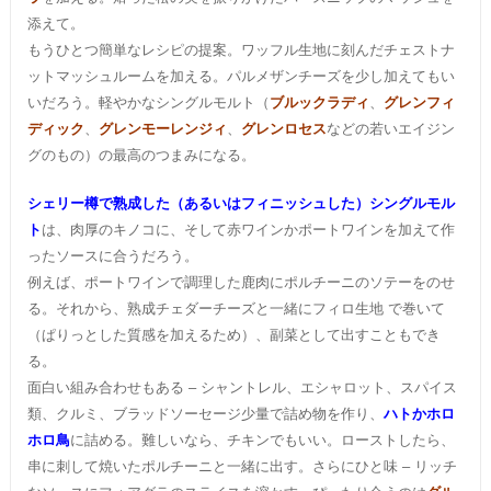
添えて。
もうひとつ簡単なレシピの提案。ワッフル生地に刻んだチェストナ
ットマッシュルームを加える。パルメザンチーズを少し加えてもい
いだろう。軽やかなシングルモルト（
ブルックラディ
、
グレンフィ
ディック
、
グレンモーレンジィ
、
グレンロセス
などの若いエイジン
グのもの）の最高のつまみになる。
シェリー樽で熟成した（あるいはフィニッシュした）シングルモル
ト
は、肉厚のキノコに、そして赤ワインかポートワインを加えて作
ったソースに合うだろう。
例えば、ポートワインで調理した鹿肉にポルチーニのソテーをのせ
る。それから、熟成チェダーチーズと一緒にフィロ生地 で巻いて
（ぱりっとした質感を加えるため）、副菜として出すこともでき
る。
面白い組み合わせもある – シャントレル、エシャロット、スパイス
類、クルミ、ブラッドソーセージ少量で詰め物を作り、
ハトかホロ
ホロ鳥
に詰める。難しいなら、チキンでもいい。ローストしたら、
串に刺して焼いたポルチーニと一緒に出す。さらにひと味 – リッチ