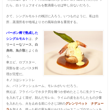
たら、白トリュフオイルを数滴垂らせば申し分ないだろう。
さて、シングルモルトの検討に入ろう。いつものように、私は出
所…蒸溜所名や地域よりその風味自体を重視する。
バーボン樽で熟成した
シングルモルト
は、
ク
リーミーなソース、白
身肉、魚介類
とよく合
う。
車エビ、ロブスター、
貝類を使ったパスタ料
理が完璧だ。
キノコはシャントレ
ル、バトンマッシュルーム、モレルがいいだろう。
例えば、フライパンでホタテ貝を幾つか炒めたところに生クリーム
を入れてよく混ぜ、刻んだモレル、ライムの皮をおろしたもの少量
を入れたら、火を止める前に小さじ1杯の
グレンリベット ナデュー
ラ
を加える。焙った松の実を振りかけたパースニップのマッシュを