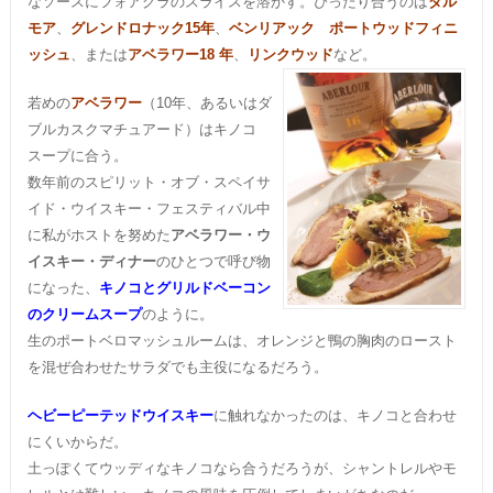
なソースにフォアグラのスライスを溶かす。ぴったり合うのは
ダル
モア
、
グレンドロナック15年
、
ベンリアック ポートウッドフィニ
ッシュ
、または
アベラワー18 年
、
リンクウッド
など。
若めの
アベラワー
（10年、あるいはダ
ブルカスクマチュアード）はキノコ
スープに合う。
数年前のスピリット・オブ・スペイサ
イド・ウイスキー・フェスティバル中
に私がホストを努めた
アベラワー・ウ
イスキー・ディナー
のひとつで呼び物
になった、
キノコとグリルドベーコン
のクリームスープ
のように。
生のポートベロマッシュルームは、オレンジと鴨の胸肉のロースト
を混ぜ合わせたサラダでも主役になるだろう。
ヘビーピーテッドウイスキー
に触れなかったのは、キノコと合わせ
にくいからだ。
土っぽくてウッディなキノコなら合うだろうが、シャントレルやモ