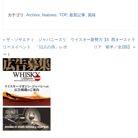
カテゴリ
:
Archive
,
features
,
TOP
,
最新記事
,
風味
«
ザ・ソサエティ ジャパニーズリ
ウイスキー新勢力【4. 西オーストラ
リースイベント 「11人の侍」レポ
リア 前半／全2回】
»
ート