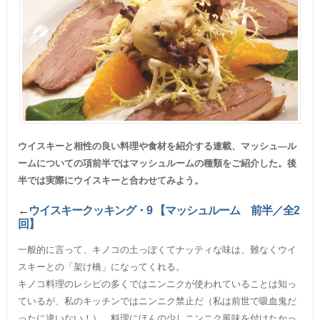
ウイスキーと相性の良い料理や食材を紹介する連載、マッシュ―ル
ームについての項前半ではマッシュルームの種類をご紹介した。後
半では実際にウイスキーと合わせてみよう。
←
ウイスキークッキング・9 【マッシュルーム 前半／全2
回】
一般的に言って、キノコの土っぽくてナッティな味は、難なくウイ
スキーとの「架け橋」になってくれる。
キノコ料理のレシピの多くではニンニクが使われていることは知っ
ているが、私のキッチンではニンニク禁止だ（私は前世で吸血鬼だ
ったに違いない！）。料理にほんの少しニンニク風味を付けたかっ