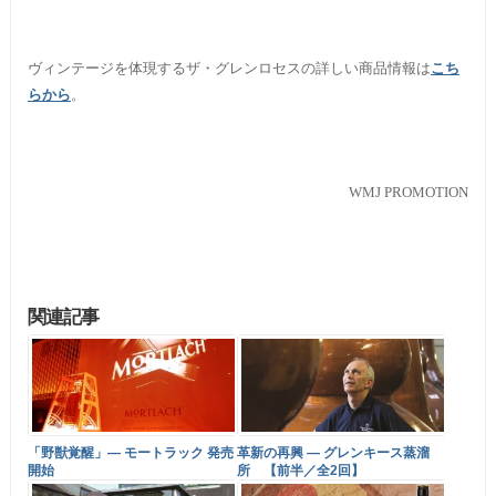
ヴィンテージを体現するザ・グレンロセスの詳しい商品情報は
こち
らから
。
WMJ PROMOTION
関連記事
「野獣覚醒」― モートラック 発売
革新の再興 ― グレンキース蒸溜
開始
所 【前半／全2回】