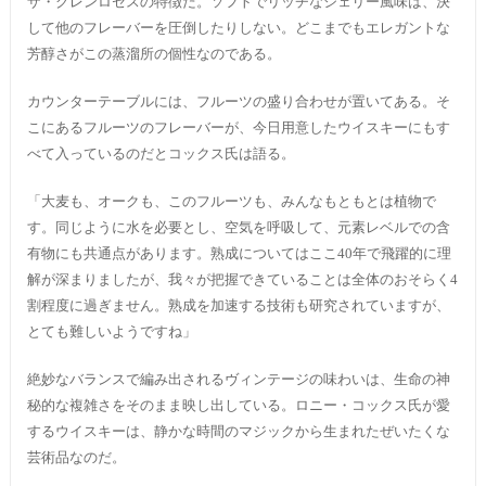
ザ・グレンロセスの特徴だ。ソフトでリッチなシェリー風味は、決
して他のフレーバーを圧倒したりしない。どこまでもエレガントな
芳醇さがこの蒸溜所の個性なのである。
カウンターテーブルには、フルーツの盛り合わせが置いてある。そ
こにあるフルーツのフレーバーが、今日用意したウイスキーにもす
べて入っているのだとコックス氏は語る。
「大麦も、オークも、このフルーツも、みんなもともとは植物で
す。同じように水を必要とし、空気を呼吸して、元素レベルでの含
有物にも共通点があります。熟成についてはここ40年で飛躍的に理
解が深まりましたが、我々が把握できていることは全体のおそらく4
割程度に過ぎません。熟成を加速する技術も研究されていますが、
とても難しいようですね」
絶妙なバランスで編み出されるヴィンテージの味わいは、生命の神
秘的な複雑さをそのまま映し出している。ロニー・コックス氏が愛
するウイスキーは、静かな時間のマジックから生まれたぜいたくな
芸術品なのだ。