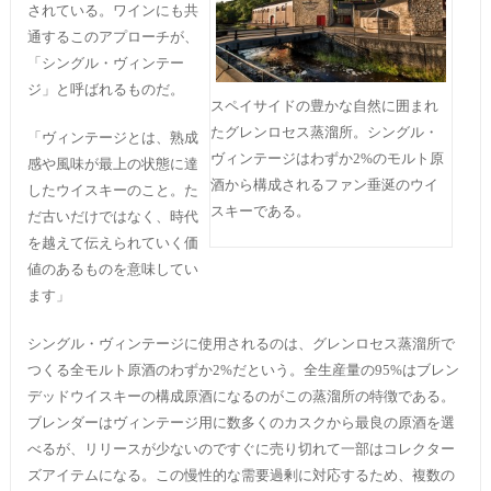
されている。ワインにも共
通するこのアプローチが、
「シングル・ヴィンテー
ジ」と呼ばれるものだ。
スペイサイドの豊かな自然に囲まれ
たグレンロセス蒸溜所。シングル・
「ヴィンテージとは、熟成
ヴィンテージはわずか2%のモルト原
感や風味が最上の状態に達
酒から構成されるファン垂涎のウイ
したウイスキーのこと。た
スキーである。
だ古いだけではなく、時代
を越えて伝えられていく価
値のあるものを意味してい
ます」
シングル・ヴィンテージに使用されるのは、グレンロセス蒸溜所で
つくる全モルト原酒のわずか2%だという。全生産量の95%はブレン
デッドウイスキーの構成原酒になるのがこの蒸溜所の特徴である。
ブレンダーはヴィンテージ用に数多くのカスクから最良の原酒を選
べるが、リリースが少ないのですぐに売り切れて一部はコレクター
ズアイテムになる。この慢性的な需要過剰に対応するため、複数の