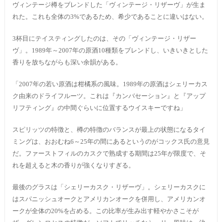
ヴィンテージ樽をブレンドした「ヴィンテージ・リザーヴ」が生ま
れた。これも全体の3%であるため、希少であることに違いはない。
3杯目にテイスティングしたのは、その「ヴィンテージ・リザー
ヴ」。1989年～2007年の原酒10種類をブレンドし、いきいきとした
香りを放ちながらも深い余韻がある。
「2007年の若い原酒は柑橘系の風味。1989年の原酒はシェリーカス
ク由来のドライフルーツ。これは『カンバセーション』と『アップ
リフティング』の中間ぐらいに位置するウイスキーですね」
スピリッツの特徴と、樽の特徴のバランスが最上の状態になるタイ
ミングは、おおむね6～25年の間にあるというのがコックス氏の意見
だ。ファーストフィルのカスクで熟成する期間は25年が限度で、そ
れを超えると木の香りが強くなりすぎる。
最後のグラスは「シェリーカスク・リザーヴ」。シェリーカスクに
はスパニッシュオークとアメリカンオークを併用し、アメリカンオ
ークが全体の20%を占める。この比率が生み出す軽やかさこそが