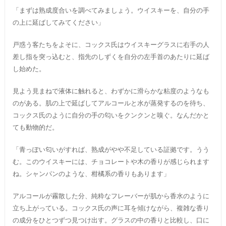
「まずは熟成度合いを調べてみましょう。ウイスキーを、自分の手
の上に延ばしてみてください」
戸惑う客たちをよそに、コックス氏はウイスキーグラスに右手の人
差し指を突っ込むと、指先のしずくを自分の左手首のあたりに延ば
し始めた。
見よう見まねで液体に触れると、わずかに滑らかな粘度のようなも
のがある。肌の上で延ばしてアルコールと水が蒸発するのを待ち、
コックス氏のように自分の手の匂いをクンクンと嗅ぐ。なんだかと
ても動物的だ。
「青っぽい匂いがすれば、熟成がやや不足している証拠です。うう
む。このウイスキーには、チョコレートや木の香りが感じられます
ね。シャンパンのような、柑橘系の香りもあります」
アルコールが霧散した分、純粋なフレーバーが肌から香水のように
立ち上がっている。コックス氏の声に耳を傾けながら、複雑な香り
の成分をひとつずつ見つけ出す。グラスの中の香りと比較し、口に