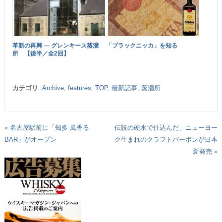
革新の再興 ― グレンキース蒸溜
「ブラックニッカ」を知る
所 【後半／全2回】
カテゴリ
:
Archive
,
features
,
TOP
,
最新記事
,
蒸溜所
«
名古屋駅前に「知多 風香る
伝説の硬水で仕込んだ、ニューヨー
BAR」がオープン
ク生まれのクラフトバーボンが日本
新発売
»