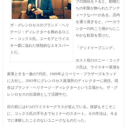
ブの階段を下ると、動物た
ちの剥製が飾られたアンテ
ィークなバーがある。店内
を通り過ぎると、バーカウ
ザ・グレンロセスのブランド・ヘリ
ンターの向こう側からにこ
テージ・ディレクターを務めるロニ
やかな歓迎を受けた。
ー・コックス氏。ユーモアとウイス
キー愛に溢れた情熱的なエキスパー
「グッドイーブニング」
トだ。
ホスト役のロニー・コック
ス氏は、ウイスキー蒸溜を
家業とする一族の7代目。1989年よりベリー・ブラザーズ＆ラッド
に入社し、2003年にグレンロセス蒸溜所のディレクターに就任。現
在はブランド・ヘリテージ・ディレクターという立場から、ザ・グ
レンロセスの伝道師として活躍中だ。
目の前には4つのウイスキーグラスが並んでいる。挨拶もそこそこ
に、コックス氏の手引きでセミナーのスタート。その作法は、今ま
でに体験したことのないユニークなものだった。