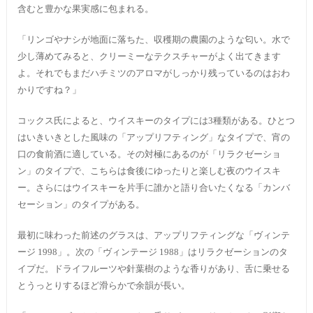
含むと豊かな果実感に包まれる。
「リンゴやナシが地面に落ちた、収穫期の農園のような匂い。水で
少し薄めてみると、クリーミーなテクスチャーがよく出てきます
よ。それでもまだハチミツのアロマがしっかり残っているのはおわ
かりですね？」
コックス氏によると、ウイスキーのタイプには3種類がある。ひとつ
はいきいきとした風味の「アップリフティング」なタイプで、宵の
口の食前酒に適している。その対極にあるのが「リラクゼーショ
ン」のタイプで、こちらは食後にゆったりと楽しむ夜のウイスキ
ー。さらにはウイスキーを片手に誰かと語り合いたくなる「カンバ
セーション」のタイプがある。
最初に味わった前述のグラスは、アップリフティングな「ヴィンテ
ージ 1998」。次の「ヴィンテージ 1988」はリラクゼーションのタ
イプだ。ドライフルーツや針葉樹のような香りがあり、舌に乗せる
とうっとりするほど滑らかで余韻が長い。