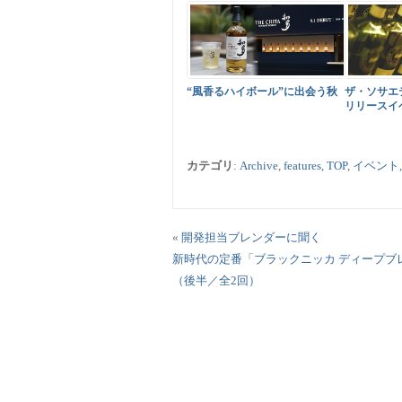
“風香るハイボール”に出会う秋
ザ・ソサエ
リリースイ
カテゴリ
:
Archive
,
features
,
TOP
,
イベント
«
開発担当ブレンダーに聞く
新時代の定番「ブラックニッカ ディープブ
（後半／全2回）