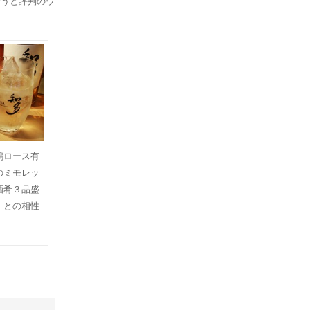
合うと評判のウ
鴨ロース有
のミモレッ
酒肴３品盛
」との相性