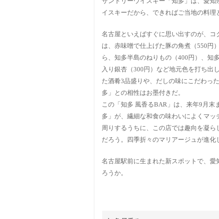
サントリーウイスキー「知多」は、愛知
イスキーだから、できればご当地の料理
名古屋といえばすぐに思い出すのが、コク
は、赤味噌で仕上げた豚の角煮（550円
ら、知多半島のねりもの（400円）、知
入り銀杏（300円）など地元色を打ち出
た酒肴3品盛りや、だしの味にこだわっ
多」との相性はお墨付きだ。
この「知多 風香るBAR」は、来年9月
多」が、繊細な和食の味わいによくマッ
周りするうちに、この店では趣向を凝ら
だろう。四季折々のマリアージュが進化
名古屋駅前に生まれた新スポットで、愛
ろうか。