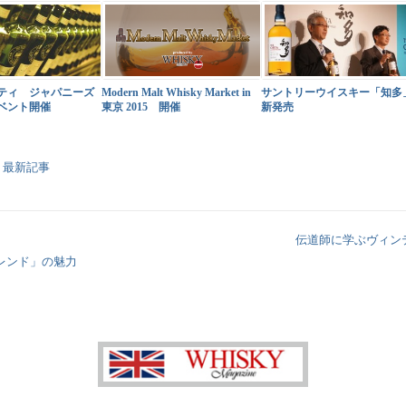
ティ ジャパニーズ
Modern Malt Whisky Market in
サントリーウイスキー「知多
ベント開催
東京 2015 開催
新発売
,
最新記事
伝道師に学ぶヴィン
レンド」の魅力