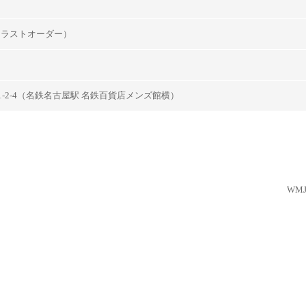
2:30ラストオーダー）
-2-4（名鉄名古屋駅 名鉄百貨店メンズ館横）
WMJ