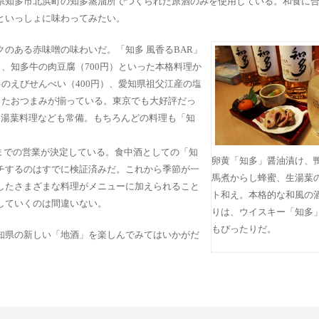
県知多市北浜町の知多蒸溜所でつくられた原酒のみを使用している。和食に
といっしょに味わってみたい。
のある赤味噌の味わいだ。「知多 風香るBAR」
）、知多牛の肉豆腐（700円）といった本格料理か
多のえびせんべい（400円）、愛知県祖父江産の塩
したおつまみが揃っている。東京でも大好評だっ
た湯葉料理なども常備。もちろんどの料理も「知
末までの営業が決定している。食中酒としての「知
卵黄「知多」醤油漬け、
チするのはすでに検証済みだ。これから季節が一
馬煮からし蜂蜜、生湯葉
したさまざまな料理がメニューに加えられること
ト和え。本格的な和風の
していくのは間違いない。
りは、ウイスキー「知多
もぴったりだ。
知県の新しい「地酒」を楽しんでみてはいかがだ