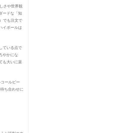
味しさや世界観
ダードな「知
円）でも注文で
ハイボールは
している点で
ろやかにな
ても大いに楽
ルコールビー
や待ち合わせに