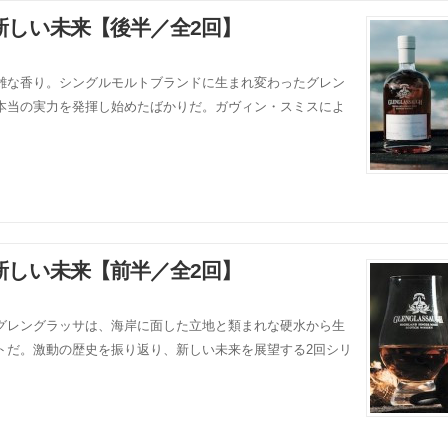
新しい未来【後半／全2回】
雑な香り。シングルモルトブランドに生まれ変わったグレン
本当の実力を発揮し始めたばかりだ。ガヴィン・スミスによ
新しい未来【前半／全2回】
グレングラッサは、海岸に面した立地と類まれな硬水から生
トだ。激動の歴史を振り返り、新しい未来を展望する2回シリ