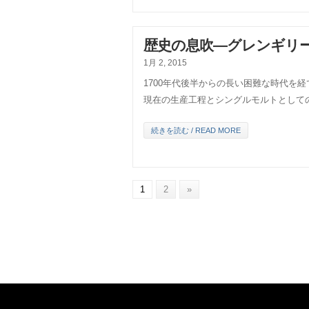
歴史の息吹―グレンギリー
1月 2, 2015
1700年代後半からの長い困難な時代を
現在の生産工程とシングルモルトとして
続きを読む / READ MORE
1
2
»