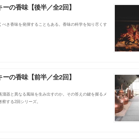
キーの香味【後半／全2回】
くべき香味を発揮することもある。香味の科学を知り尽くす
キーの香味【前半／全2回】
蒸溜器と異なる風味を生み出すのか。その答えの鍵を握るメ
考察する2回シリーズ。