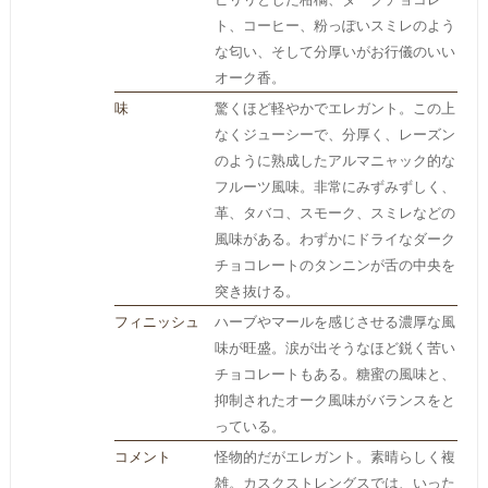
ト、コーヒー、粉っぽいスミレのよう
な匂い、そして分厚いがお行儀のいい
オーク香。
味
驚くほど軽やかでエレガント。この上
なくジューシーで、分厚く、レーズン
のように熟成したアルマニャック的な
フルーツ風味。非常にみずみずしく、
革、タバコ、スモーク、スミレなどの
風味がある。わずかにドライなダーク
チョコレートのタンニンが舌の中央を
突き抜ける。
フィニッシュ
ハーブやマールを感じさせる濃厚な風
味が旺盛。涙が出そうなほど鋭く苦い
チョコレートもある。糖蜜の風味と、
抑制されたオーク風味がバランスをと
っている。
コメント
怪物的だがエレガント。素晴らしく複
雑。カスクストレングスでは、いった