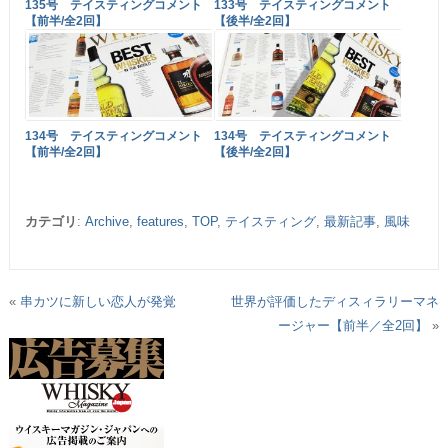
135号 テイスティングコメント
133号 テイスティングコメント
【前半/全2回】
【後半/全2回】
134号 テイスティングコメント
134号 テイスティングコメント
【前半/全2回】
【後半/全2回】
カテゴリ
:
Archive
,
features
,
TOP
,
テイスティング
,
最新記事
,
風味
«
串カツに新しい恋人が発覚
世界が評価したディスィラリーマネ
ージャー【前半／全2回】
»