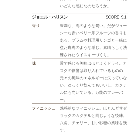
いどんな感じなのだろうか。
ジョエル・ハリスン
SCORE
9.1
香り
豊満な、肉のような匂い。だがジュー
シーな赤いベリー系フルーツの香りも
ある。プラムや料理用リンゴと一緒に
煮た鹿肉のような感じ。素晴らしく洗
練されたウイスキーづくり。
味
舌で感じる美味はほどよくドライ。カ
スクの影響は取り入れているものの、
元々の風味のエネルギーは失っていな
い。ゆっくり飲んでもいいし、カクテ
ルにも向いている。万能のフレーバ
ー。
フィニッシュ
魅惑的なフィニッシュ。ほとんどサゼ
ラックのカクテルと同じような後味。
八角、チェリー、甘い砂糖の風味を残
す。