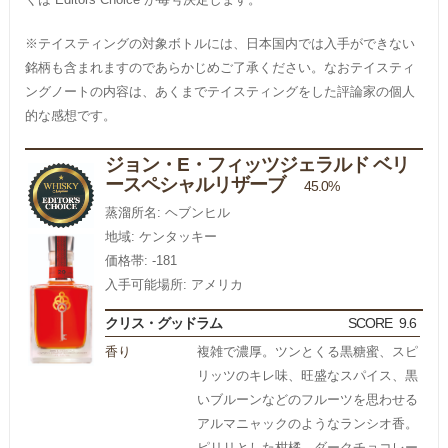
※テイスティングの対象ボトルには、日本国内では入手ができない
銘柄も含まれますのであらかじめご了承ください。なおテイスティ
ングノートの内容は、あくまでテイスティングをした評論家の個人
的な感想です。
ジョン・E・フィッツジェラルド ベリ
ースペシャルリザーブ
45.0%
蒸溜所名: ヘブンヒル
地域: ケンタッキー
価格帯: -181
入手可能場所: アメリカ
クリス・グッドラム
SCORE
9.6
香り
複雑で濃厚。ツンとくる黒糖蜜、スピ
リッツのキレ味、旺盛なスパイス、黒
いブルーンなどのフルーツを思わせる
アルマニャックのようなランシオ香。
ピリリとした柑橘、ダークチョコレー