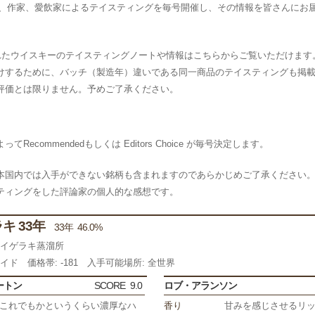
スキー専門家、作家、愛飲家によるテイスティングを毎号開催し、その情報を皆さんに
られたウイスキーのテイスティングノートや情報はこちらからご覧いただけます
けするために、バッチ（製造年）違いである同一商品のテイスティングも掲
評価とは限りません。予めご了承ください。
commendedもしくは Editors Choice が毎号決定します。
本国内では入手ができない銘柄も含まれますのであらかじめご了承ください
ティングをした評論家の個人的な感想です。
キ 33年
33年 46.0%
ライゲラキ蒸溜所
サイド
価格帯: -181
入手可能場所: 全世界
ートン
SCORE
9.0
ロブ・アランソン
これでもかというくらい濃厚なハ
香り
甘みを感じさせるリ