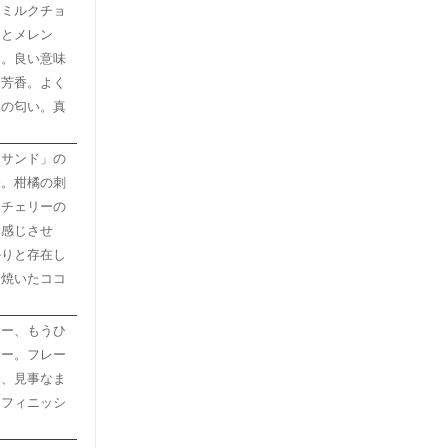
とミルクチョ
ーとメレン
し。良い意味
な芳香。よく
夏の匂い。真
＆サンド」の
味。柑橘の刺
ノチェリーの
も感じさせ
かりと存在し
し焼いたココ
シー、もうひ
シー。フレー
き、見事なま
たフィニッシ