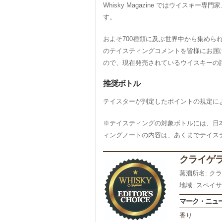
Whisky Magazine ではウイ
す。
およそ700種類に及ぶ世界中から集め
のテイスティングコメントを皆様にお届
ので、現在発売されているウイスキーの
推奨ボトル
テイスターが判定したポイントの規定によってRe
※テイスティングの対象ボトルには、日
ィングノートの内容は、あくまでテイス
クライゲラ
蒸溜所名: ク
地域: スペイ
マーク・ニュ
香り