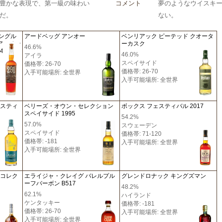
豊かな表現で、第一級の味わい
コメント
夢のようなウイスキ
だ。
ない。
シングル
アードベッグ アンオー
ベンリアック ピーテッド クオータ
アスペン
ーカスク
46.6%
4
46.0%
アイラ
スペイサイド
価格帯: 26-70
価格帯: 26-70
入手可能場所: 全世界
入手可能場所: 全世界
ィスティ
ベリーズ・オウン・セレクション
ボックス フェスティバル 2017
スペイサイド 1995
54.2%
57.0%
スウェーデン
スペイサイド
価格帯: 71-120
価格帯: -181
入手可能場所: 全世界
入手可能場所: 全世界
トコレク
エライジャ・クレイグ バレルプル
グレンドロナック キングズマン
ーフバーボン B517
48.2%
62.1%
ハイランド
ケンタッキー
価格帯: -181
価格帯: 26-70
入手可能場所: 全世界
入手可能場所: 全世界