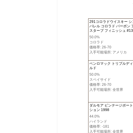
291コロラドウイスキー 
バレル コロラド バーボン 
スターブ フィニッシュ #13
50.0%
コロラド
価格帯: 26-70
入手可能場所: アメリカ
ベンロマック トリプルデ
ルド
50.0%
スペイサイド
価格帯: 26-70
入手可能場所: 全世界
ダルモア ビンテージポー
ション 1998
44.0%
ハイランド
価格帯: -181
入手可能場所: 全世界