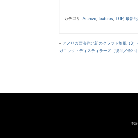
カテゴリ
:
Archive
,
features
,
TOP
,
最新記
«
アメリカ西海岸北部のクラフト旋風（3）
ガニック・ディスティラーズ【後半／全2回
不許