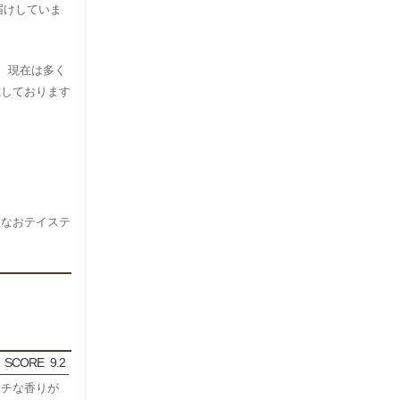
お届けしていま
。現在は多く
載しております
。なおテイステ
SCORE
9.2
ッチな香りが