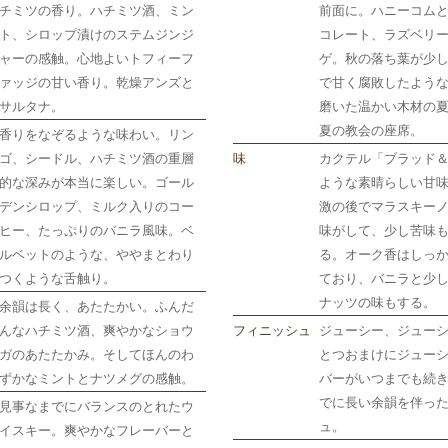
チミツの香り。ハチミツ酒、ミン
前面に。ハニーコム
ト、シロップ漬けのステムジンジ
コレート、ラズベリ
ャーの感触。心地よいトフィーフ
ゲ。秋の落ち葉が少
ァッジの甘い香り。乾燥アンズと
で甘く腐敗したよう
サルタナ。
磨いた温かい木材の
夏の教会の座席。
香りをなぞるような味わい。リン
ゴ、シードル、ハチミツ酒の重層
味
カクテル「ブラッド
的な深みが本当に楽しい。ゴール
ような素晴らしい甘
デンシロップ、ミルク入りのコー
激の後でマラスキー
ヒー、たっぷりのバニラ風味。ベ
味がして、少し苦味
ルベットのような、ややまとわり
る。オーク香はしっ
つくような舌触り。
ており、バニラと少
ナッツの味もする。
余韻は長く、あたたかい。ふんだ
んなハチミツ酒、爽やかなショウ
フィニッシュ
ジューシー、ジュー
ガのあたたかみ。そしてほんのわ
とつおまけにジュー
ずかなミントとナツメグの感触。
バーがいつまでも続
でに長い余韻を伴っ
見事なまでにバランスのとれたウ
ュ。
イスキー。爽やかなフレーバーと