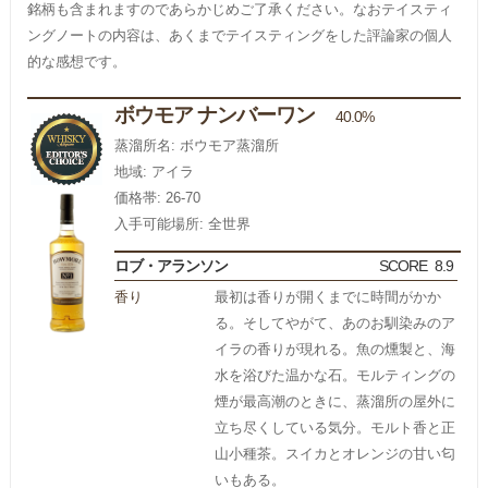
銘柄も含まれますのであらかじめご了承ください。なおテイスティ
ングノートの内容は、あくまでテイスティングをした評論家の個人
的な感想です。
ボウモア ナンバーワン
40.0%
蒸溜所名: ボウモア蒸溜所
地域: アイラ
価格帯: 26-70
入手可能場所: 全世界
ロブ・アランソン
SCORE
8.9
香り
最初は香りが開くまでに時間がかか
る。そしてやがて、あのお馴染みのア
イラの香りが現れる。魚の燻製と、海
水を浴びた温かな石。モルティングの
煙が最高潮のときに、蒸溜所の屋外に
立ち尽くしている気分。モルト香と正
山小種茶。スイカとオレンジの甘い匂
いもある。