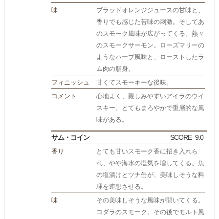
味
ブラッドオレンジジュースの甘味と、
香りでも感じた苦味の刺激。そしてあ
のスモーク風味が広がってくる。熱々
のスモークサーモン。ローズマリーの
ようなハーブ風味と、ローストしたラ
ム肉の脂身。
フィニッシュ
甘くてスモーキーな後味。
コメント
心地よく、親しみやすいアイラのウイ
スキー。とてもまろやかで重層的な風
味がある。
サム・コイン
SCORE
9.0
香り
とても甘いスモーク香に招き入れら
れ、やや海水の塩気を増してくる。魚
の塩漬けとツナ缶が、美味しそうな料
理を連想させる。
味
その美味しそうな風味が開いてくる。
コダラのスモーク。その後でモルト風