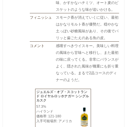
味、かすかなハチミツ、オート麦のビ
スケットのような味が追いかける。
フィニッシュ
スモーク香が消えていくに従い、最初
はかなりモルト香が優勢だ。穏やかな
土っぽい砂糖風味があり、その後でパ
リッと歯ごたえのある魚の皮。
コメント
感嘆すべきウイスキー。美味しい料理
の風味から甘味へと移行し、また最初
の味に戻ってくる。非常にバランスが
よく、隠された風味が幾重にも折り重
なっている。まるで2品コースのディ
ナーのようだ。
ジュエルズ・オブ・スコットラン
ド ロイヤルロッホナガー シングル
カスク
57.3%
ハイランド
価格帯: 121-180
入手可能場所: アメリカ