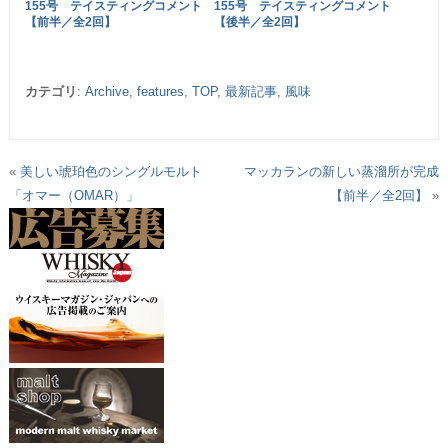
155号 テイスティングコメント
155号 テイスティングコメント
【前半／全2回】
【後半／全2回】
カテゴリ
:
Archive
,
features
,
TOP
,
最新記事
,
風味
«
美しい琥珀色のシングルモルト
マッカランの新しい蒸溜所が完成
「オマー（OMAR）」
【前半／全2回】
»