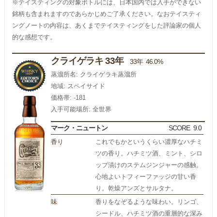
※テイスティングの対象ボトルには、日本国内では入手ができない
銘柄も含まれますのであらかじめご了承ください。なおテイスティ
ングノートの内容は、あくまでテイスティングをした評論家の個人
的な感想です。
クライゲラキ 33年
33年 46.0%
蒸溜所名: クライゲラキ蒸溜所
地域: スペイサイド
価格帯: -181
入手可能場所: 全世界
マーク・ニュートン
SCORE
9.0
香り
これでもかというくらい濃厚なハチミ
ツの香り。ハチミツ酒、ミント、シロ
ップ漬けのステムジンジャーの感触。
心地よいトフィーファッジの甘い香
り。乾燥アンズとサルタナ。
味
香りをなぞるような味わい。リンゴ、
シードル、ハチミツ酒の重層的な深み