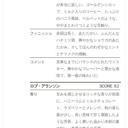
が本当に楽しい。ゴールデンシロッ
プ、ミルク入りのコーヒー、たっぷり
のバニラ風味。ベルベットのような、
ややまとわりつくような舌触り。
フィニッシュ
余韻は長く、あたたかい。ふんだんな
ハチミツ酒、爽やかなショウガのあた
たかみ。そしてほんのわずかなミント
とナツメグの感触。
コメント
見事なまでにバランスのとれたウイス
キー。爽やかなフレーバーと豊かな表
現で、第一級の味わいだ。
ロブ・アランソン
SCORE
9.2
香り
甘みを感じさせるリッチな香りが前面
に。ハニーコムとミルクチョコレー
ト、ラズベリーとメレンゲ。秋の落ち
葉が少し。良い意味で甘く腐敗したよ
うな芳香。よく磨いた温かい木材の夏