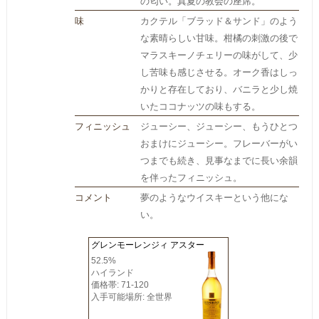
の匂い。真夏の教会の座席。
味
カクテル「ブラッド＆サンド」のよう
な素晴らしい甘味。柑橘の刺激の後で
マラスキーノチェリーの味がして、少
し苦味も感じさせる。オーク香はしっ
かりと存在しており、バニラと少し焼
いたココナッツの味もする。
フィニッシュ
ジューシー、ジューシー、もうひとつ
おまけにジューシー。フレーバーがい
つまでも続き、見事なまでに長い余韻
を伴ったフィニッシュ。
コメント
夢のようなウイスキーという他にな
い。
グレンモーレンジィ アスター
52.5%
ハイランド
価格帯: 71-120
入手可能場所: 全世界