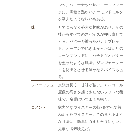
ンへ。ハニーナッツ味のコーンフレー
クに、黒糖と温かいアーモンドミルク
を添えたような匂いもある。
味
とてつもなく盛大な甘味があり、その
後からすべてのスパイスが押し寄せて
くる。バターを塗ったバナナブレッ
ド。オーブンで焼き上がったばかりの
コーンブレッドに、ハチミツとバター
を塗ったような風味。ジンジャーケー
キを彷彿とさせる温かなスパイスもあ
る。
フィニッシュ
余韻は長く、甘味が強い。アルコール
度数の高さを感じさせないソフトな後
味で、余韻はいつまでも続く。
コメント
魅力的なウイスキーの特?をすべて兼
ね沿えたウイスキー。この荒ぶるよう
な甘味は、簡単に収まりそうにない。
見事な出来映えだ。