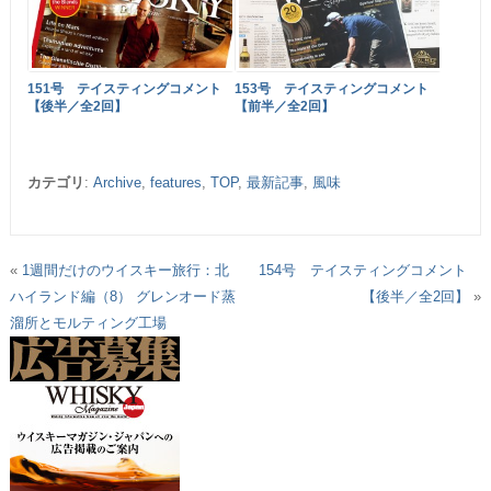
151号 テイスティングコメント
153号 テイスティングコメント
【後半／全2回】
【前半／全2回】
カテゴリ
:
Archive
,
features
,
TOP
,
最新記事
,
風味
«
1週間だけのウイスキー旅行：北
154号 テイスティングコメント
ハイランド編（8） グレンオード蒸
【後半／全2回】
»
溜所とモルティング工場