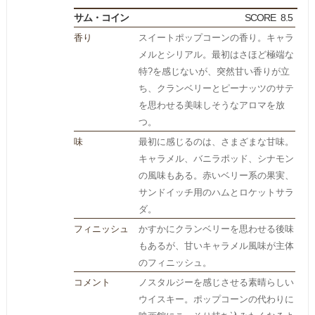
サム・コイン
SCORE
8.5
香り
スイートポップコーンの香り。キャラ
メルとシリアル。最初はさほど極端な
特?を感じないが、突然甘い香りが立
ち、クランベリーとピーナッツのサテ
を思わせる美味しそうなアロマを放
つ。
味
最初に感じるのは、さまざまな甘味。
キャラメル、バニラポッド、シナモン
の風味もある。赤いベリー系の果実、
サンドイッチ用のハムとロケットサラ
ダ。
フィニッシュ
かすかにクランベリーを思わせる後味
もあるが、甘いキャラメル風味が主体
のフィニッシュ。
コメント
ノスタルジーを感じさせる素晴らしい
ウイスキー。ポップコーンの代わりに