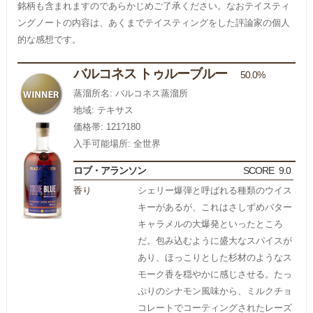
銘柄も含まれますのであらかじめご了承ください。なおテイスティ
ングノートの内容は、あくまでテイスティングをした評論家の個人
的な感想です。
バルコネス トゥルーブルー
50.0%
蒸溜所名: バルコネス蒸溜所
地域: テキサス
価格帯: 121?180
入手可能場所: 全世界
ロブ・アランソン
SCORE
9.0
香り
シェリー爆弾と呼ばれる種類のウイス
キーがあるが、これはさしずめバター
キャラメルの大爆発といったところ
だ。包み込むように盛大なスパイスが
あり、ほっこりとした杉材のようなス
モーク香を穏やかに感じさせる。たっ
ぷりのシナモン風味から、ミルクチョ
コレートでコーティングされたレーズ