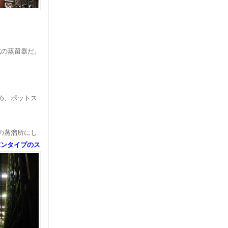
式の蒸留器だ。
め、ポットス
の蒸溜所にし
ボンタイプのス