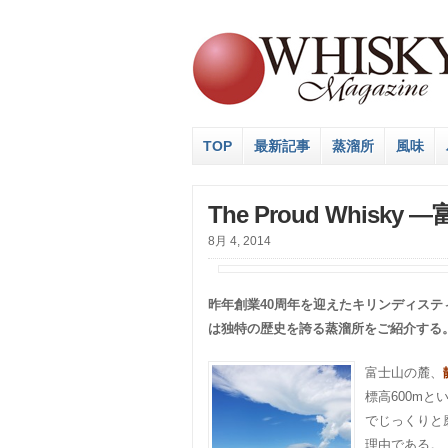
TOP
最新記事
蒸溜所
風味
The Proud Whis
8月 4, 2014
昨年創業40周年を迎えたキリンディス
は独特の歴史を誇る蒸溜所をご紹介する
富士山の麓、
標高600m
でじっくりと
理由である。