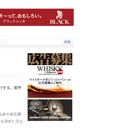
けする。前半
山灰や岩石層
設を決めた主な