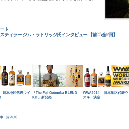
ート
ティラー ジム・ラトリッジ氏インタビュー 【前半/全2回】
5 日本地区代表ウイ
「The Fuji Gotemba BLEND
WWA2014 日本地区代表ウ
！
KIT」新発売
スキー決定！
事
,
蒸溜所