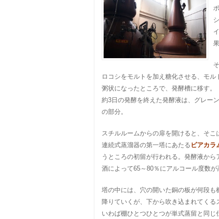
ロコシをモルトを加え糖化させる、モル
粥状になったところで、発酵槽に移す。
約3日の発酵を終えた発酵液は、グレー
の部分。
スチルルームからの扉を開けると、そこ
連続式蒸溜器の第一塔にあたる
ビアカラ
うところの初留が行われる。発酵液から
酒によって65～80％にアルコール度数
塔の中には、穴の開いた銅の板が何段も
降りていくが、下から吹き込まれてくる
いわば棚ひとつひとつが単式蒸留と同じ