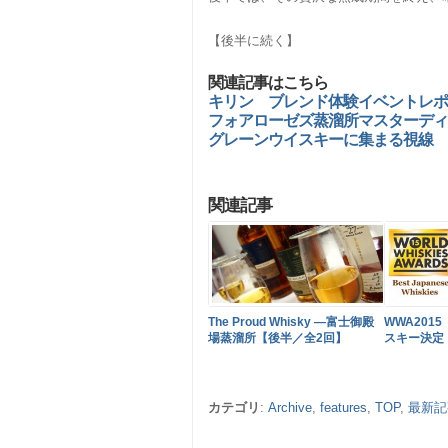
【後半に続く】
関連記事はこちら
キリン ブレンド体験イベントレポ
フォアローゼズ蒸溜所マスターディス
グレーンウイスキーに集まる視線
関連記事
The Proud Whisky ―富士御殿
WWA201
場蒸溜所【後半／全2回】
スキー決定
カテゴリ
:
Archive
,
features
,
TOP
,
最新記