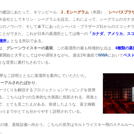
の建設にあたって、キリンビール、
J．Eシーグラム
（米国）、
シーバスブラ
弁会社としてキリン・シーグラムを設立。これによって、シーグラムのカナ
りのノウハウ、そして傘下にあったシーバス・ブラザーズ社からのスコッチ
ことができた。これが日本の蒸溜所としては唯一の
「カナダ、アメリカ、ス
溜所」
となる所以である。
は、
グレーンウイスキーの蒸留
。この蒸溜所の最も特徴的な点は、
4種類の蒸
操業開始と大手としてはやや遅咲きながら、過去2年連続で
WWA
において
ベス
うな背景に裏打ちされている。
寧なご説明とともに蒸溜所を案内していただいた。
ューアルされたばかり
。
ーづくりを解説するプロジェクションマッピングを使用
る。こちらは3つの立体的な大画面に投影される、視覚と
で、とても見ごたえがある。前述したような、富士御殿
わりまでがとても分かりやすく説明されている。
その後、蒸留設備へ向かう。こちらの見学はモルトウイスキー用のスチルルー
る。