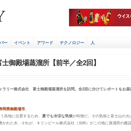
バー
イベント
アワード
テクノロジー
人
ky ―富士御殿場蒸溜所【前半／全2回】
ティラリー株式会社 富士御殿場蒸溜所を訪問。全2回に分けてレポートをお届
。
静岡県御殿場市
。
という高地に位置するため、
夏でも冷涼な気候
が特徴だ。その気候と富士山の火
磨かれた水…それが、キリンビール株式会社（当時）がこの地に蒸溜所の建