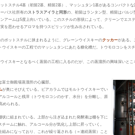
ポットスチル4基（
初留2基、精留2基）、マッシュタン1基があるコンパクトな
シーバス社所有の
ストラスアイラと同形
の、初留はランタン型、
精留はバルジ
インアームは5度上向いている。このスチルの形状によって、クリーンでエス
果実を思わせるアロマを持つスピリッツが生み出されている。
そのポットスチルに挟まれるように、グレーンウイスキーの
クッカー
がある。
トウイスキーの工程でのマッシュタンにあたる糖化槽だ。トウモロコシをス
ンウイスキーとなるべく蒸留の工程に入るのだが、この蒸溜所の興味深いとこ
は富士御殿場蒸溜所の心臓部。
ム
が奥にそびえている。ビアカラムではモルトウイスキーでい
アルコールと残滓（トウモロコシのかす、水分）を分離し、原
が高められる。
棚状に組まれている。上部から注ぎ込まれた発酵液は棚を下に
スチームに触れ、アルコール分が気化し上部に昇っていく。
仕組みになっており、これが繰り返される（＝連続蒸留）こと