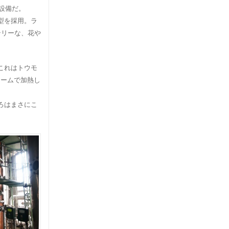
設備だ。
型を採用。ラ
テリーな、花や
これはトウモ
チームで加熱し
ろはまさにこ