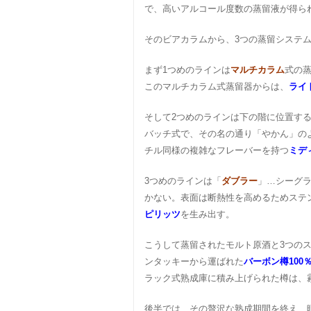
で、高いアルコール度数の蒸留液が得ら
そのビアカラムから、3つの蒸留システ
まず1つめのラインは
マルチカラム
式の
このマルチカラム式蒸留器からは、
ライ
そして2つめのラインは下の階に位置す
バッチ式で、その名の通り「やかん」の
チル同様の複雑なフレーバーを持つ
ミデ
3つめのラインは「
ダブラー
」…シーグ
かない。表面は断熱性を高めるためステ
ピリッツ
を生み出す。
こうして蒸留されたモルト原酒と3つの
ンタッキーから運ばれた
バーボン樽100
ラック式熟成庫に積み上げられた樽は、
後半では、その贅沢な熟成期間を終え、