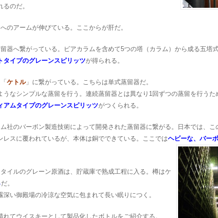
れるのだ。
ムへのアームが伸びている。ここからが肝だ。
蒸留器へ繋がっている。ビアカラムを含めて5つの塔（カラム）から成る五塔
トタイプのグレーンスピリッツ
が得られる。
る「
ケトル
」に繋がっている。こちらは単式蒸留器だ。
ようなシンプルな蒸留を行う。連続蒸留器とは異なり1回ずつの蒸留を行うた
ィアムタイプのグレーンスピリッツ
がつくられる。
ラム社のバーボン製造技術によって開発された蒸留器に繋がる。日本では、こ
ンレスに覆われているが、本体は銅でできている。ここでは
ヘビーな、バー
スタイルのグレーン原酒は、貯蔵庫で熟成工程に入る。樽はケ
％
だ。
霧深い御殿場の冷涼な空気に包まれて長い眠りにつく。
晴れてウイスキーとして製品化したボトルをご紹介する。