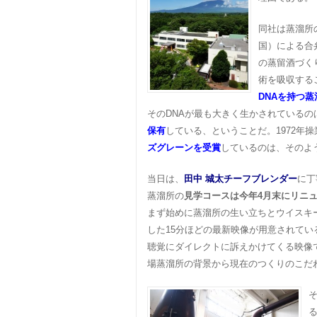
同社は蒸溜所
国）による合
の蒸留酒づく
術を吸収する
DNAを持つ蒸
そのDNAが最も大きく生かされているの
保有
している、ということだ。1972年
ズグレーンを受賞
しているのは、そのよ
当日は、
田中 城太チーフブレンダー
に丁
蒸溜所の
見学コースは今年4月末にリニ
まず始めに蒸溜所の生い立ちとウイスキ
した15分ほどの最新映像が用意されてい
聴覚にダイレクトに訴えかけてくる映像
場蒸溜所の背景から現在のつくりのこだ