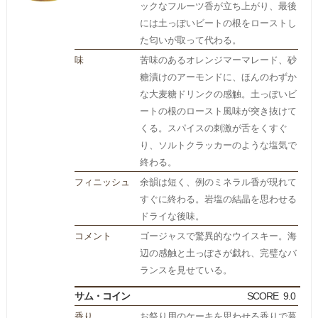
ックなフルーツ香が立ち上がり、最後
には土っぽいビートの根をローストし
た匂いが取って代わる。
味
苦味のあるオレンジマーマレード、砂
糖漬けのアーモンドに、ほんのわずか
な大麦糖ドリンクの感触。土っぽいビ
ートの根のロースト風味が突き抜けて
くる。スパイスの刺激が舌をくすぐ
り、ソルトクラッカーのような塩気で
終わる。
フィニッシュ
余韻は短く、例のミネラル香が現れて
すぐに終わる。岩塩の結晶を思わせる
ドライな後味。
コメント
ゴージャスで驚異的なウイスキー。海
辺の感触と土っぽさが戯れ、完璧なバ
ランスを見せている。
サム・コイン
SCORE
9.0
香り
お祭り用のケーキを思わせる香りで幕