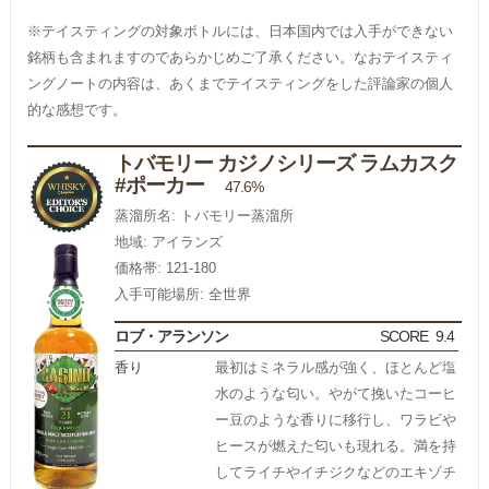
※テイスティングの対象ボトルには、日本国内では入手ができない
銘柄も含まれますのであらかじめご了承ください。なおテイスティ
ングノートの内容は、あくまでテイスティングをした評論家の個人
的な感想です。
トバモリー カジノシリーズ ラムカスク
#ポーカー
47.6%
蒸溜所名: トバモリー蒸溜所
地域: アイランズ
価格帯: 121-180
入手可能場所: 全世界
ロブ・アランソン
SCORE
9.4
香り
最初はミネラル感が強く、ほとんど塩
水のような匂い。やがて挽いたコーヒ
ー豆のような香りに移行し、ワラビや
ヒースが燃えた匂いも現れる。満を持
してライチやイチジクなどのエキゾチ